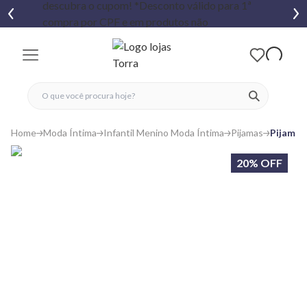
fechar menu
fechar menu
 favoritos
ver produtos
Home
Moda Íntima
Infantil Menino Moda Íntima
Pijamas
Pijama 
20% OFF