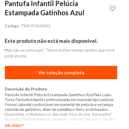
Pantufa Infantil Pelúcia
Estampada Gatinhos Azul
Código:
7909797433455
Este produto não está mais disponível.
Mas não se preocupe! Temos muitas outras opções que você
pode gostar.
Ver coleção completa
Descrição do Produto
Pantufa Infantil Pelúcia Estampada Gatinhos Azul Nas Lojas
Torra Pantufa infantil confeccionada em material tipo pelúcia.
Possui cabedal confortável em material de pelúcia e estampa
colorida de gatinhos, além de palmilha e forro acolchoados.
Quentinha, é ideal para os dias mais frios do ano. Aproveite!
Produto: Pantufa infantil Categoria: Infantil Tamanho: Tecido:
30 ao 33 Produzido no Brasil Cor: Azul Marca: Torra Instruções
Ver mais
de conservação: Lavar com temperatura máxima de 30°C Não