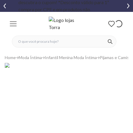
fechar menu
fechar menu
 favoritos
ver produtos
Home
Moda Íntima
Infantil Menina Moda Íntima
Pijamas e Camisol