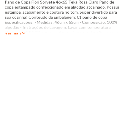
Pano de Copa Fiori Sorvete 46x65 Teka Rosa Claro Pano de
copa estampado confeccionado em algodão atoalhado. Possui
estampa, acabamento e costura no tom. Super divertido para
sua cozinha! Conteúdo da Embalagem: 01 pano de copa
Especificações: - Medidas: 46cm x 65cm - Composição: 100%
algodão - Instruções de Lavagem: Lavar com temperatura
máxima de 60°C Não usar alvejante a base de cloro Secar com
Ver mais
temperatura baixa (40°C) Passar com temperatura máxima de
110°C Não lavar a seco O tom das cores dos produtos nas
fotos podem sofrer variações em decorrência do flash.