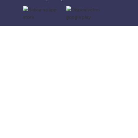
Lojas
Torra: a
moda do
preço
baixo
A Torra é
uma rede
varejista
que conta
com 90
lojas em 17
estados