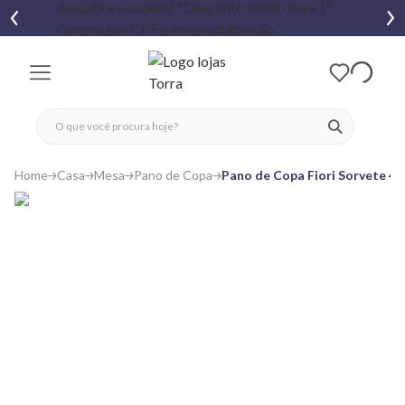
fechar menu
fechar menu
 favoritos
ver produtos
Home
Casa
Mesa
Pano de Copa
Pano de Copa Fiori Sorvete 4