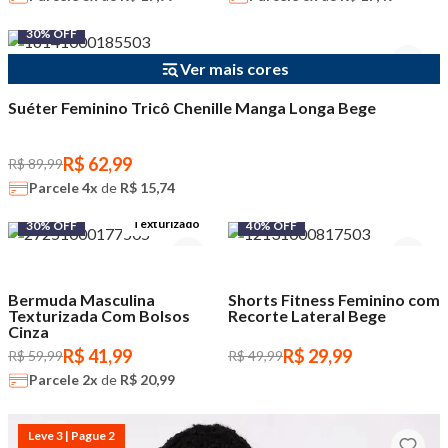
30% OFF
Ver mais cores
Suéter Feminino Tricô Chenille Manga Longa Bege
R$ 62,99
R$ 89,99
Parcele
4x
de
R$ 15,74
Texturizado
30% OFF
40% OFF
Bermuda Masculina
Shorts Fitness Feminino com
Texturizada Com Bolsos
Recorte Lateral Bege
Cinza
R$ 41,99
R$ 29,99
R$ 59,99
R$ 49,99
Parcele
2x
de
R$ 20,99
Leve 3 | Pague 2