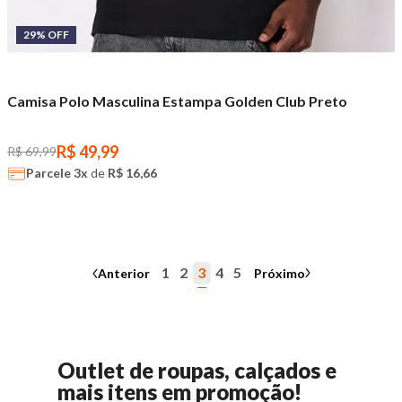
29% OFF
Camisa Polo Masculina Estampa Golden Club Preto
R$ 49,99
R$ 69,99
Parcele
3x
de
R$ 16,66
1
2
3
4
5
Anterior
Próximo
Outlet de roupas, calçados e
mais itens em promoção!