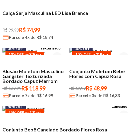
Calça Sarja Masculina LED Lisa Branca
R$ 74,99
R$ 99,99
Parcele
4x
de
R$ 18,74
Texturizado
30% OFF
30% OFF
10% OFF na 2ª Peça
10% OFF na 2ª Peça
Blusão Moletom Masculino
Conjunto Moletom Bebê
Gangster Texturizada
Flores com Capuz Rosa
Bordado Capuz Marrom
R$ 118,99
R$ 48,99
R$ 169,99
R$ 69,99
Parcele
7x
de
R$ 16,99
Parcele
3x
de
R$ 16,33
Canelado
30% OFF
10% OFF na 2ª Peça
Conjunto Bebê Canelado Bordado Flores Rosa