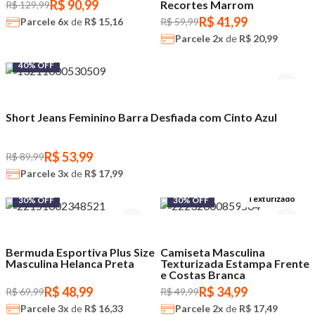
R$ 90,99
Recortes Marrom
R$ 129,99
R$ 41,99
Parcele
6x
de
R$ 15,16
R$ 59,99
Parcele
2x
de
R$ 20,99
40% OFF
Short Jeans Feminino Barra Desfiada com Cinto Azul
R$ 53,99
R$ 89,99
Parcele
3x
de
R$ 17,99
Texturizado
30% OFF
30% OFF
Bermuda Esportiva Plus Size
Camiseta Masculina
Masculina Helanca Preta
Texturizada Estampa Frente
e Costas Branca
R$ 48,99
R$ 34,99
R$ 69,99
R$ 49,99
Parcele
3x
de
R$ 16,33
Parcele
2x
de
R$ 17,49