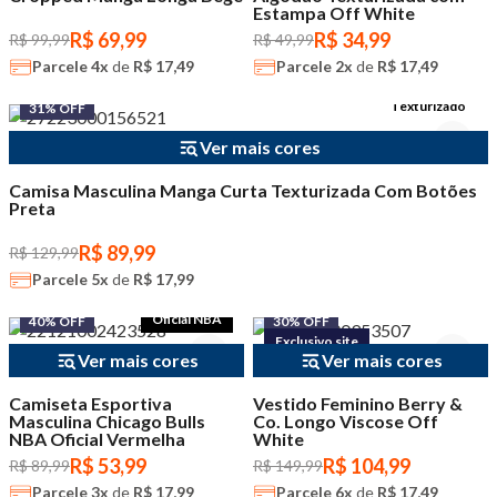
Estampa Off White
R$ 69,99
R$ 34,99
R$ 99,99
R$ 49,99
Parcele
4x
de
R$ 17,49
Parcele
2x
de
R$ 17,49
Texturizado
31% OFF
Ver mais cores
Camisa Masculina Manga Curta Texturizada Com Botões
Preta
R$ 89,99
R$ 129,99
Parcele
5x
de
R$ 17,99
Oficial NBA
40% OFF
30% OFF
Exclusivo site
Ver mais cores
Ver mais cores
Camiseta Esportiva
Vestido Feminino Berry &
Masculina Chicago Bulls
Co. Longo Viscose Off
NBA Oficial Vermelha
White
R$ 53,99
R$ 104,99
R$ 89,99
R$ 149,99
Parcele
3x
de
R$ 17,99
Parcele
6x
de
R$ 17,49