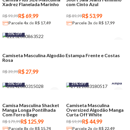
Xadrez Flanelada Marinho
com Cinto Azul
R$ 69,99
R$ 53,99
R$ 99,99
R$ 89,99
Parcele
4x
de
R$ 17,49
Parcele
3x
de
R$ 17,99
30% OFF
Camiseta Masculina Algodão Estampa Frente e Costas
Rosa
R$ 27,99
R$ 39,99
Ampla
30% OFF
25% OFF
Camisa Masculina Shacket
Camiseta Masculina
Manga Longa Pontilhada
Oversized Algodão Manga
Com Forro Bege
Curta Off White
R$ 125,99
R$ 44,99
R$ 179,99
R$ 59,99
Parcele
8x
de
R$ 15,74
Parcele
2x
de
R$ 22,49