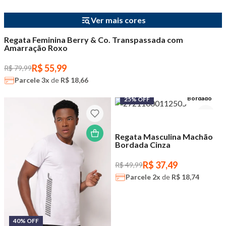
30% OFF
Ver mais cores
Regata Feminina Berry & Co. Transpassada com
Amarração Roxo
R$ 55,99
R$ 79,99
Parcele
3x
de
R$ 18,66
Bordado
25% OFF
Regata Masculina Machão
Bordada Cinza
R$ 37,49
R$ 49,99
Parcele
2x
de
R$ 18,74
40% OFF