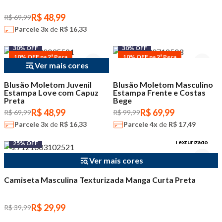
R$ 48,99
R$ 69,99
Parcele
3x
de
R$ 16,33
30% OFF
30% OFF
10% OFF na 2ª Peça
10% OFF na 2ª Peça
Ver mais cores
Blusão Moletom Juvenil
Blusão Moletom Masculino
Estampa Love com Capuz
Estampa Frente e Costas
Preta
Bege
R$ 48,99
R$ 69,99
R$ 69,99
R$ 99,99
Parcele
3x
de
R$ 16,33
Parcele
4x
de
R$ 17,49
Texturizado
25% OFF
Ver mais cores
Camiseta Masculina Texturizada Manga Curta Preta
R$ 29,99
R$ 39,99
35% OFF
30% OFF