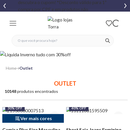
fechar menu
fechar menu
 favoritos
ver produtos
Home
Outlet
OUTLET
10148
produtos encontrados
30% OFF
40% OFF
Ver mais cores
Camisa Plus Size Masculina
Short Saia Jeans Feminino