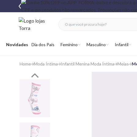
fechar menu
fechar menu
 favoritos
Abrir menu
Novidades
Dia dos Pais
Feminino
Masculino
Infantil
Home
Moda Íntima
Infantil Menina Moda Íntima
Meias
Me