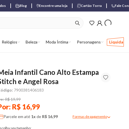
ados
Blog
Encontre uma loja
Cartão Torra
Fale Co
ver produtos favori
Relógios
Beleza
Moda Íntima
Personagens
Liquida
Meia Infantil Cano Alto Estampa
Stitch e Angel Rosa
ódigo:
7900381406183
e: R$ 19,99
Por: R$ 16,99
Parcele em até
1x
de
R$ 16,99
Formas de pagamento
Modal de formas de pagame
scolha seu tamanho: