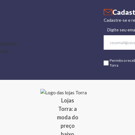
Cadast
Cadastre-se e re
Digite seu ema
Permito o rece
Torra
Lojas
Torra: a
moda do
preço
baixo