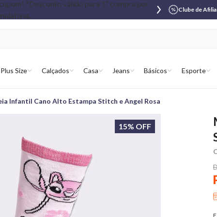
Clube de Afili
Plus Size
Calçados
Casa
Jeans
Básicos
Esporte
ia Infantil Cano Alto Estampa Stitch e Angel Rosa
15% OFF
C
D
E