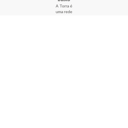
A Torra é
uma rede
varejista
que conta
com 90
lojas em 17
estados
brasileiros,
além da loja
online - site
e aplicativo.
Fundada há
33 anos no
coração do
Brás, a
empresa foi
criada com
o sonho de
transformar
o varejo
popular,
tornando-