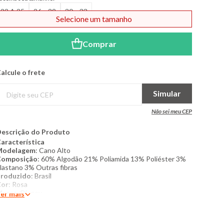
22 A 25
26 a 29
30 a 33
Selecione um tamanho
Comprar
alcule o frete
Simular
Não sei meu CEP
escrição do Produto
aracterística
Modelagem
: Cano Alto
Composição
: 60% Algodão 21% Poliamida 13% Poliéster 3%
lastano 3% Outras fibras
roduzido
: Brasil
Cor
: Rosa
Marca
: Disney
er mais
roduto Original
onteúdo da embalagem
: 01 par de meia do tamanho 30 ao