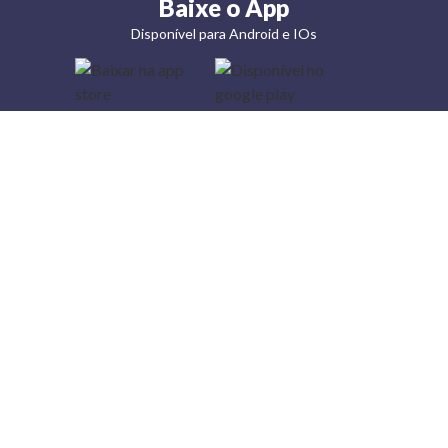
Baixe o App
Disponível para Android e IOs
Lojas
Torra: a
moda do
preço
baixo
A Torra é
uma rede
varejista
que conta
com 90