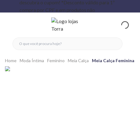
fechar menu
fechar menu
 favoritos
ver produtos
Home
Moda Íntima
Feminino
Meia Calça
Meia Calça Feminina Fi