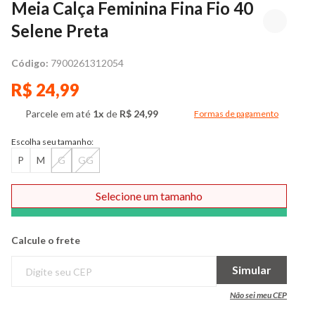
Meia Calça Feminina Fina Fio 40
Selene Preta
Código:
7900261312054
R$ 24,99
Parcele em até
1x
de
R$ 24,99
Formas de pagamento
Modal de formas de pag
Escolha seu tamanho:
P
M
G
GG
Selecione um tamanho
Comprar
Calcule o frete
Simular
Não sei meu CEP