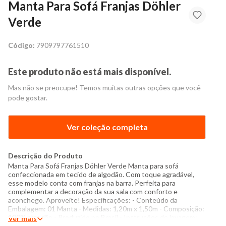
Manta Para Sofá Franjas Döhler
Verde
Código:
7909797761510
Este produto não está mais disponível.
Mas não se preocupe! Temos muitas outras opções que você
pode gostar.
Ver coleção completa
Descrição do Produto
Manta Para Sofá Franjas Döhler Verde Manta para sofá
confeccionada em tecido de algodão. Com toque agradável,
esse modelo conta com franjas na barra. Perfeita para
complementar a decoração da sua sala com conforto e
aconchego. Aproveite! Especificações: - Conteúdo da
Embalagem: 01 Manta - Medidas: 1,20m x 1,50m - Composição:
100% algodão - Produzido no Brasil - Instruções de lavagem:
Ver mais
Lavar com temperatura máxima de 60°C Não usar alvejante a