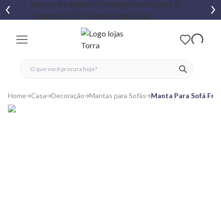
fechar menu
fechar menu
 favoritos
ver produtos
Home
Casa
Decoração
Mantas para Sofás
Manta Para Sofá Fran