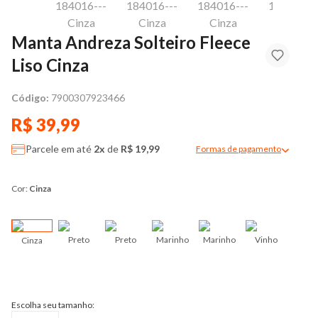
Manta Andreza Solteiro Fleece
Liso Cinza
Código:
7900307923466
R$ 39,99
Parcele em até
2x
de
R$ 19,99
Formas de pagamento
Modal de formas de pag
Cor:
Cinza
Preto
Preto
Marinho
Marinho
Vinho
Cinza
Vin
Escolha seu tamanho: