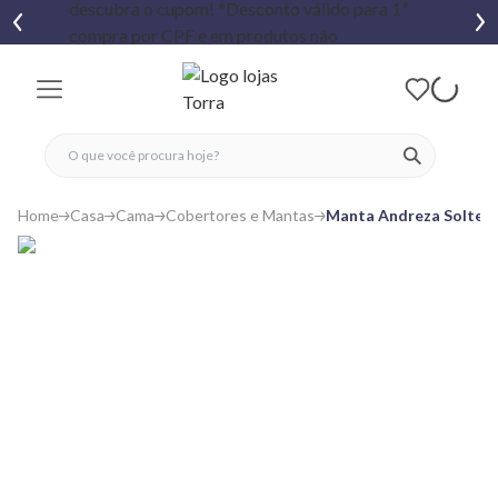
fechar menu
fechar menu
 favoritos
ver produtos
Home
Casa
Cama
Cobertores e Mantas
Manta Andreza Solteiro