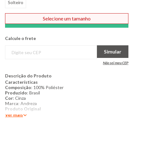
Solteiro
Selecione um tamanho
Comprar
Calcule o frete
Simular
Não sei meu CEP
Descrição do Produto
Características
Composição
: 100% Poliéster
Produzido
: Brasil
Cor
: Cinza
Marca
: Andreza
Produto Original
Ver mais
Conteúdo da embalagem:
1 manta 150cm x 220cm
Mais Detalhes
: Manta solteiro confeccionada em fleece,
proporcionando toque macio, leveza e conforto térmico ideal
para dias mais frescos. Com medida de 150cm x 220cm,