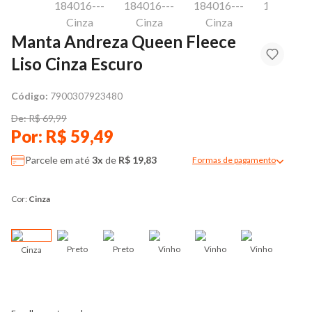
Manta Andreza Queen Fleece
Liso Cinza Escuro
Código:
7900307923480
De: R$ 69,99
Por: R$ 59,49
Parcele em até
3x
de
R$ 19,83
Formas de pagamento
Modal de formas de pag
Cor:
Cinza
Preto
Preto
Vinho
Vinho
Vinho
Cinza
Mari