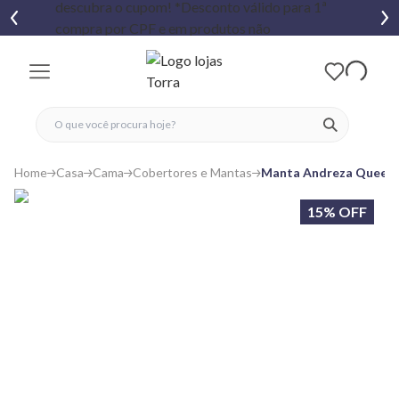
fechar menu
fechar menu
 favoritos
ver produtos
Home
Casa
Cama
Cobertores e Mantas
Manta Andreza Queen F
15% OFF