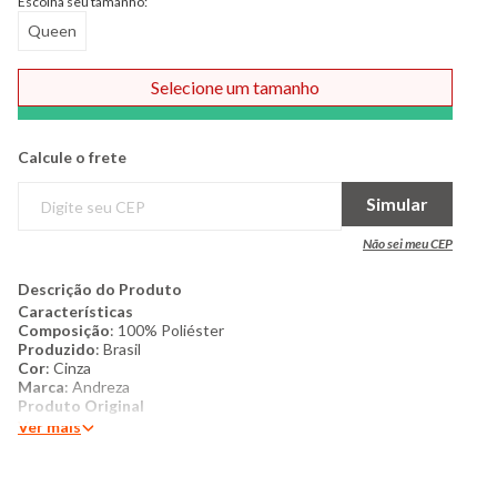
Escolha seu tamanho:
Queen
Selecione um tamanho
Comprar
Calcule o frete
Simular
Não sei meu CEP
Descrição do Produto
Características
Composição
: 100% Poliéster
Produzido
: Brasil
Cor
: Cinza
Marca
: Andreza
Produto Original
Ver mais
Conteúdo da embalagem:
1 manta 220cm x 240cm
Mais Detalhes:
Manta queen confeccionada em fleece,