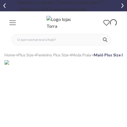
fechar menu
fechar menu
 favoritos
ver produtos
Home
Plus Size
Feminino Plus Size
Moda Praia
Maiô Plus Size D