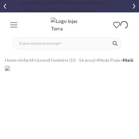
fechar menu
fechar menu
 favoritos
ver produtos
Home
Infantil
Juvenil Feminino (10 - 16 anos)
Moda Praia
Maiô Ju