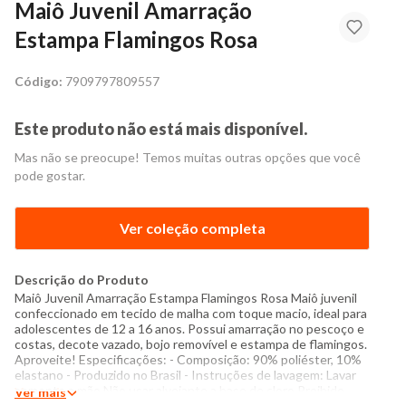
Maiô Juvenil Amarração
Estampa Flamingos Rosa
Código:
7909797809557
Este produto não está mais disponível.
Mas não se preocupe! Temos muitas outras opções que você
pode gostar.
Ver coleção completa
Descrição do Produto
Maiô Juvenil Amarração Estampa Flamingos Rosa Maiô juvenil
confeccionado em tecido de malha com toque macio, ideal para
adolescentes de 12 a 16 anos. Possui amarração no pescoço e
costas, decote vazado, bojo removível e estampa de flamingos.
Aproveite! Especificações: - Composição: 90% poliéster, 10%
elastano - Produzido no Brasil - Instruções de lavagem: Lavar
somente a mão Não usar alvejante a base de cloro Proibido
Ver mais
usar secadora Não passar Não lavar a seco O tom das cores