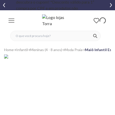
fechar menu
fechar menu
 favoritos
ver produtos
Home
Infantil
Meninas (4 - 8 anos)
Moda Praia
Maiô Infantil Es