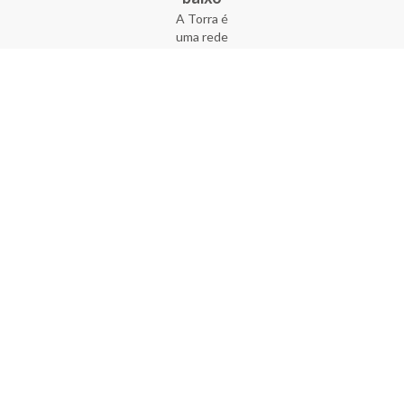
A Torra é
uma rede
varejista
que conta
com 90
lojas em 17
estados
brasileiros,
além da loja
online - site
e aplicativo.
Fundada há
33 anos no
coração do
Brás, a
empresa foi
criada com
o sonho de
transformar
o varejo
popular,
tornando-