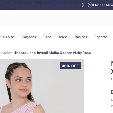
Clube de Afili
Plus Size
Calçados
Casa
Jeans
Básicos
Esporte
Macacões
Macaquinho Juvenil Malha Xadrez Vichy Rosa
40% OFF
C
M
p