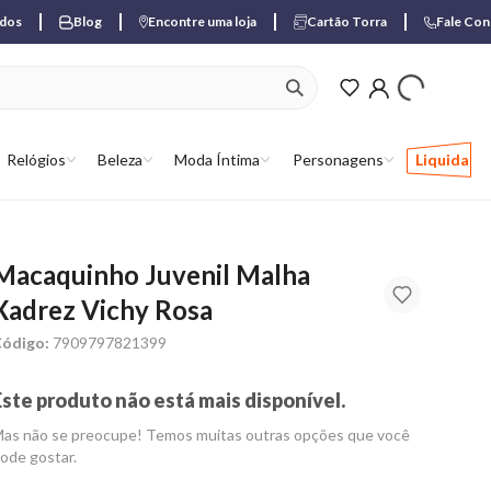
ados
Blog
Encontre uma loja
Cartão Torra
Fale Co
ver produtos favori
Relógios
Beleza
Moda Íntima
Personagens
Liquida
Macaquinho Juvenil Malha
Xadrez Vichy Rosa
ódigo:
7909797821399
Este produto não está mais disponível.
as não se preocupe! Temos muitas outras opções que você
ode gostar.