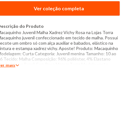
Ver coleção completa
escrição do Produto
acaquinho Juvenil Malha Xadrez Vichy Rosa na Lojas Torra
acaquinho juvenil confeccionado em tecido de malha. Possui
ecote um ombro só com alça auxiliar e babados, elástico na
intura e estampa xadrez vichy. Aposte! Produto: Macaquinho
odelagem: Curta Categoria: Juvenil menina Tamanho: 10 ao
6 Tecido: Malha Composição: 96% poliéster, 4% Elastano
roduzido no Brasil Cor: Rosa Marca: Torra Modelo veste
er mais
amanho 16 Medidas da Modelo: Altura: 1,53m Busto: 81cm
intura: 64cm Quadril: 83cm Manequim:14/16 Instruções de
avagem: Lavar somente a mão Não usar alvejante a base de
loro Proibido usar secadora Secar pendurada sem torcer
assar com temperatura máxima de 110°C Não lavar a seco O
om das cores dos produtos nas fotos podem sofrer variações
m decorrência do flash.