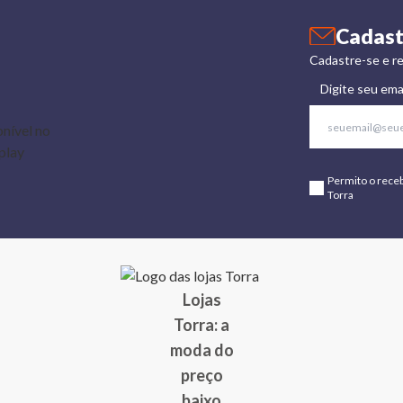
Cadast
Cadastre-se e re
Digite seu ema
Permito o rece
Torra
Lojas
Torra: a
moda do
preço
baixo