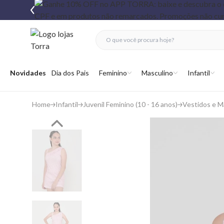
fechar menu
fechar menu
 favoritos
Abrir menu
Novidades
Dia dos Pais
Feminino
Masculino
Infantil
Home
Infantil
Juvenil Feminino (10 - 16 anos)
Vestidos e 