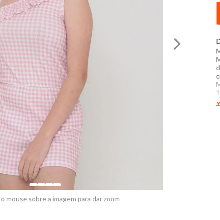
D
M
M
d
c
M
1
P
V
T
C
l
c
P
t
e
 o mouse sobre a imagem para dar zoom