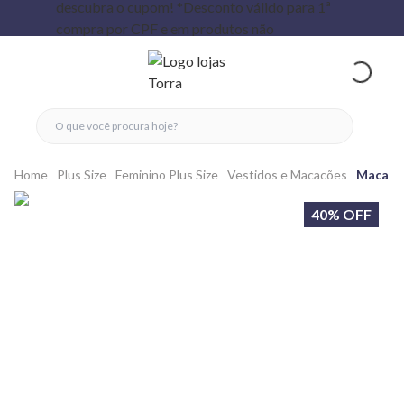
fechar menu
fechar menu
 favoritos
ver produtos
Home
Plus Size
Feminino Plus Size
Vestidos e Macacões
Macaqui
40% OFF