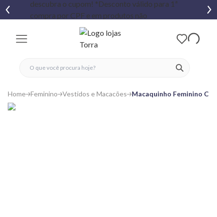
fechar menu
fechar menu
 favoritos
ver produtos
Home
Feminino
Vestidos e Macacões
Macaquinho Feminino Curt