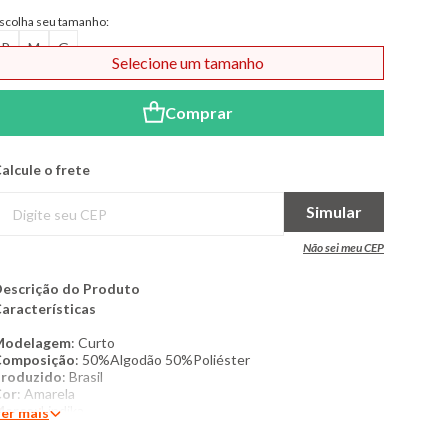
Modal de formas de pagame
scolha seu tamanho:
P
M
G
Selecione um tamanho
Comprar
alcule o frete
Simular
Não sei meu CEP
escrição do Produto
aracterísticas
Modelagem
: Curto
Composição
: 50%Algodão 50%Poliéster
roduzido
: Brasil
Cor
: Amarela
Marca
: Lindika
er mais
roduto original