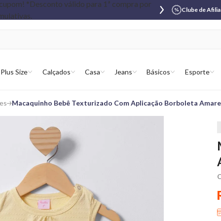
Clube de Afili
Plus Size
Calçados
Casa
Jeans
Básicos
Esporte
es
Macaquinho Bebê Texturizado Com Aplicação Borboleta Amare
C