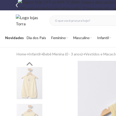
fechar menu
fechar menu
 favoritos
Abrir menu
Novidades
Dia dos Pais
Feminino
Masculino
Infantil
Home
Infantil
Bebê Menina (0 - 3 anos)
Vestidos e Macacõ