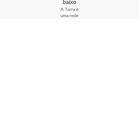
baixo
A Torra é
uma rede
varejista
que conta
com 90
lojas em 17
estados
brasileiros,
além da loja
online - site
e aplicativo.
Fundada há
33 anos no
coração do
Brás, a
empresa foi
criada com
o sonho de
transformar
o varejo
popular,