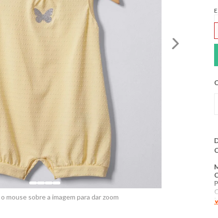
E
C
D
C
P
 o mouse sobre a imagem para dar zoom
V
P