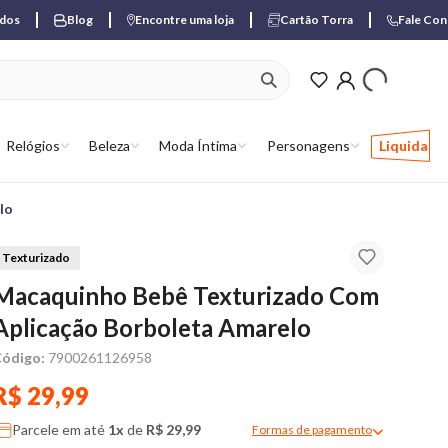
ados
Blog
Encontre uma loja
Cartão Torra
Fale Co
ver produtos favori
Relógios
Beleza
Moda Íntima
Personagens
Liquida
lo
Texturizado
Macaquinho Bebê Texturizado Com
Aplicação Borboleta Amarelo
ódigo:
7900261126958
R$ 29,99
Parcele em até
1x
de
R$ 29,99
Formas de pagamento