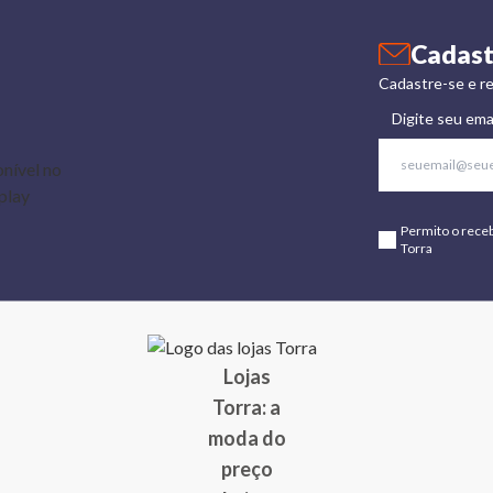
Cadast
Cadastre-se e re
Digite seu ema
Permito o rece
Torra
Lojas
Torra: a
moda do
preço