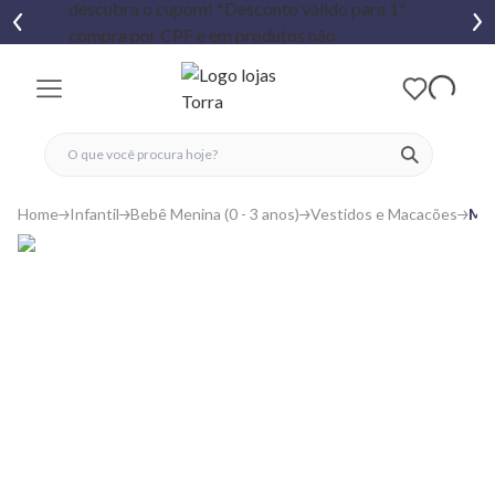
fechar menu
fechar menu
 favoritos
ver produtos
Home
Infantil
Bebê Menina (0 - 3 anos)
Vestidos e Macacões
Mac