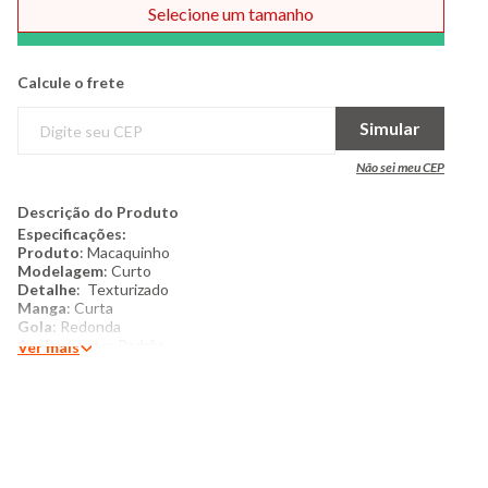
Selecione um tamanho
Comprar
Calcule o frete
Simular
Não sei meu CEP
Descrição do Produto
Especificações:
Produto
: Macaquinho
Modelagem
: Curto
Detalhe
: Texturizado
Manga
: Curta
Gola
: Redonda
Acabamento
: Padrão
Ver mais
Bolso
: Não possui
Tipo de Fechamento
: Botão na barra da peça
Categoria
: Bebê
Tamanho
: P ao G
Tecido
: Malha
Composição
: 50Algodão 50%Poliéster
​Produzido no Brasil