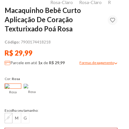
Macaquinho Bebê Curto
Aplicação De Coração
Texturixado Poá Rosa
Código:
7900174418218
R$ 29,99
Parcele em até
1x
de
R$ 29,99
Formas de pagamento
Modal de formas de pag
Cor:
Rosa
Rosa
Rosa
Escolha seu tamanho:
P
M
G