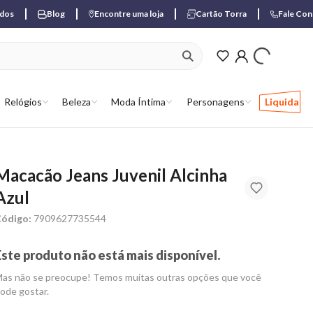
ados
Blog
Encontre uma loja
Cartão Torra
Fale Co
ver produtos favori
Relógios
Beleza
Moda Íntima
Personagens
Liquida
Macacão Jeans Juvenil Alcinha
Azul
ódigo:
7909627735544
Este produto não está mais disponível.
as não se preocupe! Temos muitas outras opções que você
ode gostar.