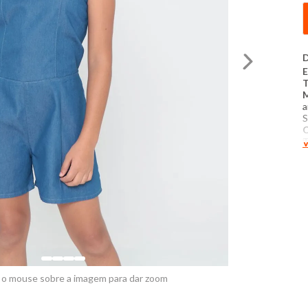
D
E
T
a
S
C
V
n
j
a
c
c
M
Q
I
3
t
c
 o mouse sobre a imagem para dar zoom
c
d