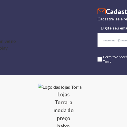
Cadast
Cadastre-se e re
Digite seu ema
Permito o rece
Torra
Lojas
Torra: a
moda do
preço
baixo