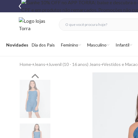
fechar menu
fechar menu
 favoritos
Abrir menu
Novidades
Dia dos Pais
Feminino
Masculino
Infantil
Home
Jeans
Juvenil (10 - 16 anos) Jeans
Vestidos e Macac