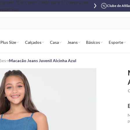
Clube de Afili
Plus Size
Calçados
Casa
Jeans
Básicos
Esporte
ões
Macacão Jeans Juvenil Alcinha Azul
C
M
p