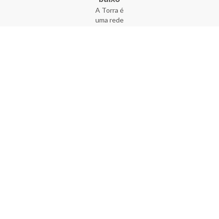
A Torra é
uma rede
varejista
que conta
com 90
lojas em 17
estados
brasileiros,
além da loja
online - site
e aplicativo.
Fundada há
33 anos no
coração do
Brás, a
empresa foi
criada com
o sonho de
transformar
o varejo
popular,
tornando-