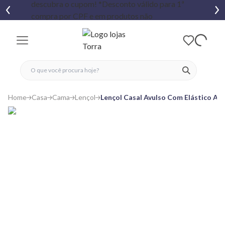
fechar menu
fechar menu
 favoritos
ver produtos
Home
Casa
Cama
Lençol
Lençol Casal Avulso Com Elástico Art