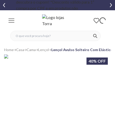
fechar menu
fechar menu
 favoritos
ver produtos
Home
Casa
Cama
Lençol
Lençol Avulso Solteiro Com Elástico 
40% OFF