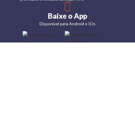
Baixe o App
Disponível para Android e IOs
Lojas
Torra: a
moda do
preço
baixo
A Torra é
uma rede
varejista