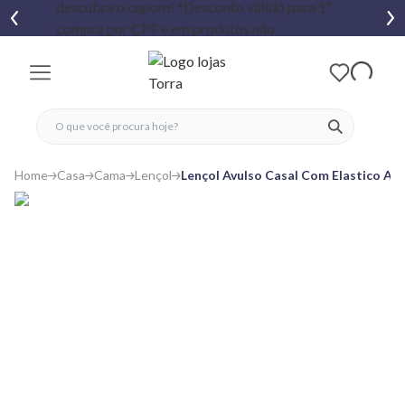
fechar menu
fechar menu
 favoritos
ver produtos
Home
Casa
Cama
Lençol
Lençol Avulso Casal Com Elastico Ar