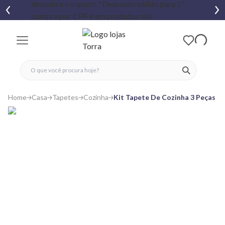
fechar menu
fechar menu
 favoritos
ver produtos
Home
Casa
Tapetes
Cozinha
Kit Tapete De Cozinha 3 Peças P