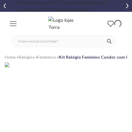
fechar menu
fechar menu
 favoritos
ver produtos
Home
Relógios
Femininos
Kit Relógio Feminino Condor com Co