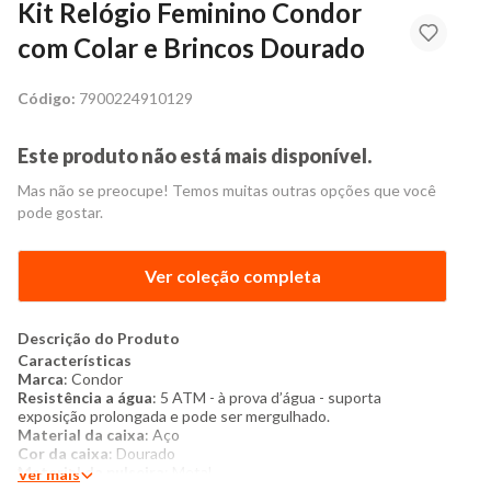
Kit Relógio Feminino Condor
com Colar e Brincos Dourado
Código:
7900224910129
Este produto não está mais disponível.
Mas não se preocupe! Temos muitas outras opções que você
pode gostar.
Ver coleção completa
Descrição do Produto
Características
Marca
: Condor
Resistência a água
: 5 ATM - à prova d’água - suporta
exposição prolongada e pode ser mergulhado.
Material da caixa
: Aço
Cor da caixa
: Dourado
Material da pulseira
: Metal
Ver mais
Cor da pulseira
: Dourado