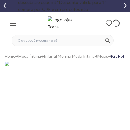
fechar menu
fechar menu
 favoritos
ver produtos
Home
Moda Íntima
Infantil Menina Moda Íntima
Meias
Kit Fofur