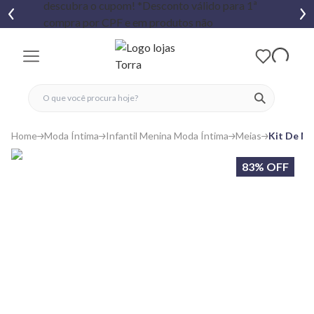
fechar menu
fechar menu
 favoritos
ver produtos
Home
Moda Íntima
Infantil Menina Moda Íntima
Meias
Kit De Me
83% OFF