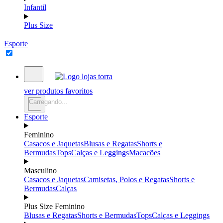
Infantil
Plus Size
Esporte
ver produtos favoritos
Carregando...
Esporte
Feminino
Casacos e Jaquetas
Blusas e Regatas
Shorts e
Bermudas
Tops
Calças e Leggings
Macacões
Masculino
Casacos e Jaquetas
Camisetas, Polos e Regatas
Shorts e
Bermudas
Calças
Plus Size Feminino
Blusas e Regatas
Shorts e Bermudas
Tops
Calças e Leggings