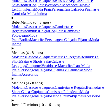
Moletons
Casacos e Jaquetas
Blusas e Regatas
Shorts e
Saias
Bodies
Conjuntos
Vestidos e Macacões
Calças e
Leggings
Jeans
Moda Praia
Personagens
Calçados
Pijamas e
Camisolas
Moda Íntima
Bebê Menino (0 - 3 anos)
Moletons
Casacos e Jaquetas
Camisetas e
Regatas
Bermudas
Calças
Conjuntos
Camisas e
Polos
Jeans
Moda
Praia
Bodies
Macacões
Personagens
Calçados
Pijamas
Moda
Íntima
Meninas (4 - 8 anos)
Moletons
Casacos e Jaquetas
Blusas e Regatas
Bermudas e
Shorts
Saias e Shorts Saias
Calças e
Leggings
Conjuntos
Vestidos e Macacões
Jeans
Moda
Praia
Personagens
Calçados
Pijamas e Camisolas
Moda
Íntima
Acessórios
Meninos (4 - 8 anos)
Moletons
Casacos e Jaquetas
Camisetas e Regatas
Bermudas e
Shorts
Calças
Conjuntos
Camisas e Polos
Jeans
Moda
Praia
Personagens
Calçados
Moda Íntima
Pijamas
Acessórios
Juvenil Feminino (10 - 16 anos)