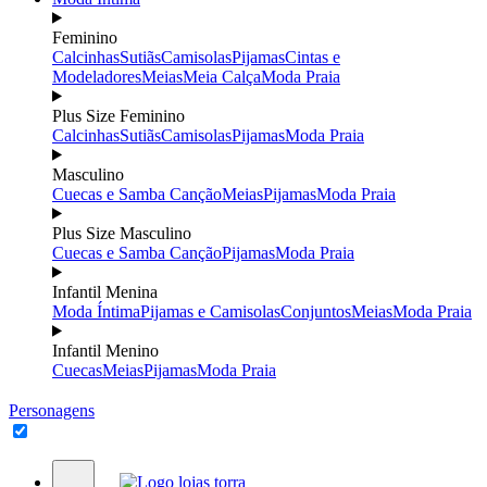
Feminino
Calcinhas
Sutiãs
Camisolas
Pijamas
Cintas e
Modeladores
Meias
Meia Calça
Moda Praia
Plus Size Feminino
Calcinhas
Sutiãs
Camisolas
Pijamas
Moda Praia
Masculino
Cuecas e Samba Canção
Meias
Pijamas
Moda Praia
Plus Size Masculino
Cuecas e Samba Canção
Pijamas
Moda Praia
Infantil Menina
Moda Íntima
Pijamas e Camisolas
Conjuntos
Meias
Moda Praia
Infantil Menino
Cuecas
Meias
Pijamas
Moda Praia
Personagens