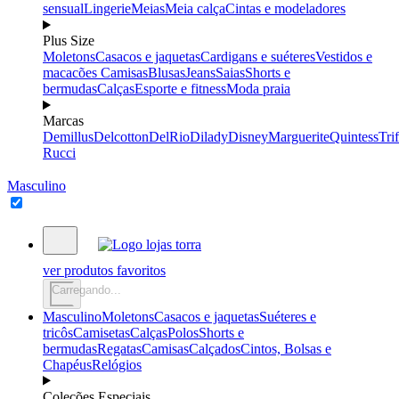
sensual
Lingerie
Meias
Meia calça
Cintas e modeladores
Plus Size
Moletons
Casacos e jaquetas
Cardigans e suéteres
Vestidos e
macacões
Camisas
Blusas
Jeans
Saias
Shorts e
bermudas
Calças
Esporte e fitness
Moda praia
Marcas
Demillus
Delcotton
DelRio
Dilady
Disney
Marguerite
Quintess
Trif
Rucci
Masculino
ver produtos favoritos
Carregando...
Masculino
Moletons
Casacos e jaquetas
Suéteres e
tricôs
Camisetas
Calças
Polos
Shorts e
bermudas
Regatas
Camisas
Calçados
Cintos, Bolsas e
Chapéus
Relógios
Coleções Especiais