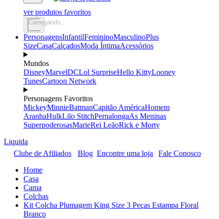
ver produtos favoritos
Carregando...
Personagens
Infantil
Feminino
Masculino
Plus
Size
Casa
Calçados
Moda Íntima
Acessórios
Mundos
Disney
Marvel
DC
Lol Surprise
Hello Kitty
Looney
Tunes
Cartoon Network
Personagens Favoritos
Mickey
Minnie
Batman
Capitão América
Homem
Aranha
Hulk
Lilo Stitch
Pernalonga
As Meninas
Superpoderosas
Marie
Rei Leão
Rick e Morty
Liquida
Clube de Afiliados
Blog
Encontre uma loja
Fale Conosco
Home
Casa
Cama
Colchas
Kit Colcha Plumagem King Size 3 Peças Estampa Floral
Branco