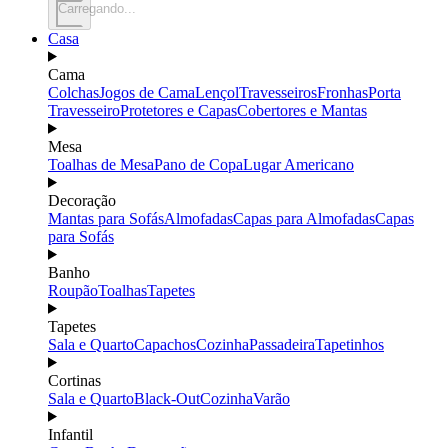
Carregando...
Casa
Cama
Colchas
Jogos de Cama
Lençol
Travesseiros
Fronhas
Porta
Travesseiro
Protetores e Capas
Cobertores e Mantas
Mesa
Toalhas de Mesa
Pano de Copa
Lugar Americano
Decoração
Mantas para Sofás
Almofadas
Capas para Almofadas
Capas
para Sofás
Banho
Roupão
Toalhas
Tapetes
Tapetes
Sala e Quarto
Capachos
Cozinha
Passadeira
Tapetinhos
Cortinas
Sala e Quarto
Black-Out
Cozinha
Varão
Infantil