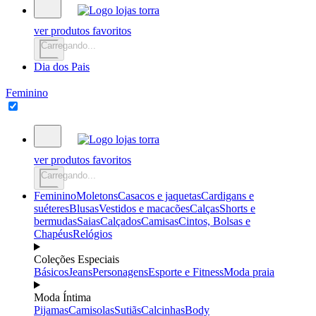
ver produtos favoritos
Carregando...
Dia dos Pais
Feminino
ver produtos favoritos
Carregando...
Feminino
Moletons
Casacos e jaquetas
Cardigans e
suéteres
Blusas
Vestidos e macacões
Calças
Shorts e
bermudas
Saias
Calçados
Camisas
Cintos, Bolsas e
Chapéus
Relógios
Coleções Especiais
Básicos
Jeans
Personagens
Esporte e Fitness
Moda praia
Moda Íntima
Pijamas
Camisolas
Sutiãs
Calcinhas
Body