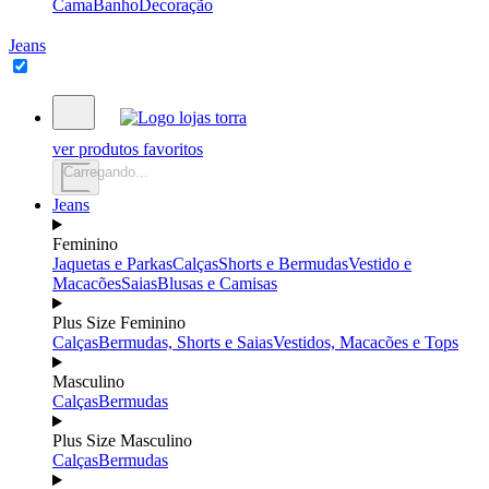
Cama
Banho
Decoração
Jeans
ver produtos favoritos
Carregando...
Jeans
Feminino
Jaquetas e Parkas
Calças
Shorts e Bermudas
Vestido e
Macacões
Saias
Blusas e Camisas
Plus Size Feminino
Calças
Bermudas, Shorts e Saias
Vestidos, Macacões e Tops
Masculino
Calças
Bermudas
Plus Size Masculino
Calças
Bermudas