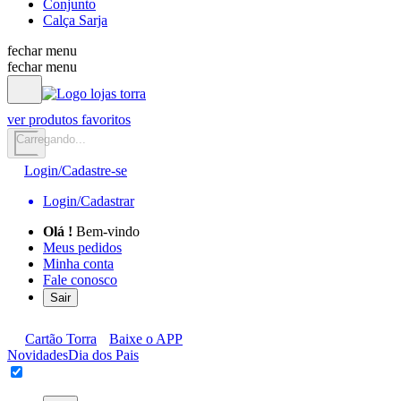
Conjunto
Calça Sarja
fechar menu
fechar menu
ver produtos favoritos
Carregando...
Login/Cadastre-se
Login/Cadastrar
Olá
!
Bem-vindo
Meus pedidos
Minha conta
Fale conosco
Sair
Cartão Torra
Baixe o APP
Novidades
Dia dos Pais