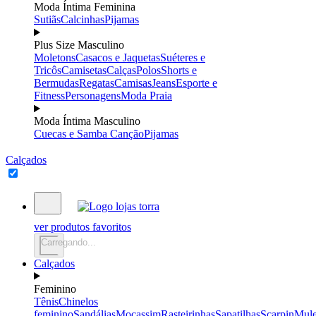
Moda Íntima Feminina
Sutiãs
Calcinhas
Pijamas
Plus Size Masculino
Moletons
Casacos e Jaquetas
Suéteres e
Tricôs
Camisetas
Calças
Polos
Shorts e
Bermudas
Regatas
Camisas
Jeans
Esporte e
Fitness
Personagens
Moda Praia
Moda Íntima Masculino
Cuecas e Samba Canção
Pijamas
Calçados
ver produtos favoritos
Carregando...
Calçados
Feminino
Tênis
Chinelos
feminino
Sandálias
Mocassim
Rasteirinhas
Sapatilhas
Scarpin
Mul