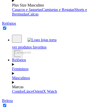
Plus Size Masculino
Casacos e Jaquetas
Camisetas e Regatas
Shorts e
Bermudas
Calças
Relógios
ver produtos favoritos
Carregando...
Relógios
Femininos
Masculinos
Marcas
Condor
Lince
Orient
X Watch
Beleza