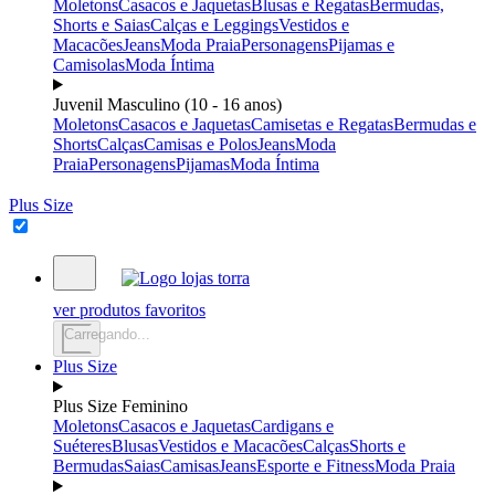
Moletons
Casacos e Jaquetas
Blusas e Regatas
Bermudas,
Shorts e Saias
Calças e Leggings
Vestidos e
Macacões
Jeans
Moda Praia
Personagens
Pijamas e
Camisolas
Moda Íntima
Juvenil Masculino (10 - 16 anos)
Moletons
Casacos e Jaquetas
Camisetas e Regatas
Bermudas e
Shorts
Calças
Camisas e Polos
Jeans
Moda
Praia
Personagens
Pijamas
Moda Íntima
Plus Size
ver produtos favoritos
Carregando...
Plus Size
Plus Size Feminino
Moletons
Casacos e Jaquetas
Cardigans e
Suéteres
Blusas
Vestidos e Macacões
Calças
Shorts e
Bermudas
Saias
Camisas
Jeans
Esporte e Fitness
Moda Praia