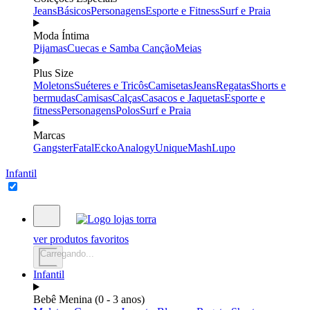
Jeans
Básicos
Personagens
Esporte e Fitness
Surf e Praia
Moda Íntima
Pijamas
Cuecas e Samba Canção
Meias
Plus Size
Moletons
Suéteres e Tricôs
Camisetas
Jeans
Regatas
Shorts e
bermudas
Camisas
Calças
Casacos e Jaquetas
Esporte e
fitness
Personagens
Polos
Surf e Praia
Marcas
Gangster
Fatal
Ecko
Analogy
Unique
Mash
Lupo
Infantil
ver produtos favoritos
Carregando...
Infantil
Bebê Menina (0 - 3 anos)