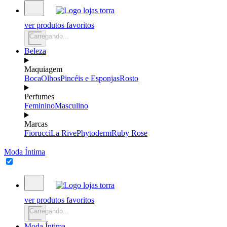
ver produtos favoritos
Carregando...
Beleza
Maquiagem
Boca
Olhos
Pincéis e Esponjas
Rosto
Perfumes
Feminino
Masculino
Marcas
Fiorucci
La Rive
Phytoderm
Ruby Rose
Moda Íntima
ver produtos favoritos
Carregando...
Moda Íntima