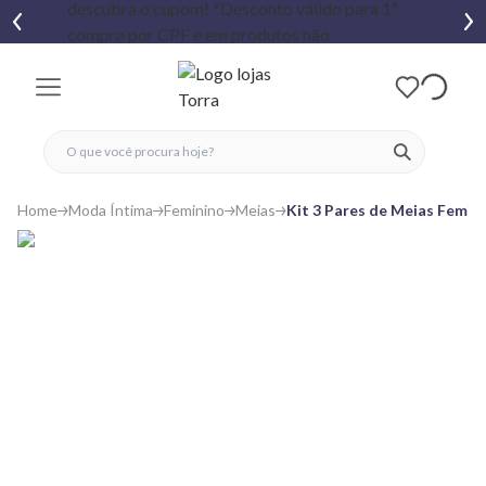
fechar menu
fechar menu
 favoritos
ver produtos
Home
Moda Íntima
Feminino
Meias
Kit 3 Pares de Meias Femin