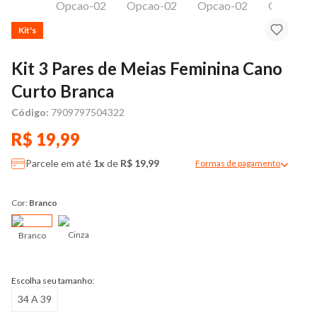
Kit's
Kit 3 Pares de Meias Feminina Cano
Curto Branca
Código:
7909797504322
R$ 19,99
Parcele em até
1x
de
R$ 19,99
Formas de pagamento
Modal de formas de pag
Cor:
Branco
Cinza
Branco
Escolha seu tamanho:
34 A 39