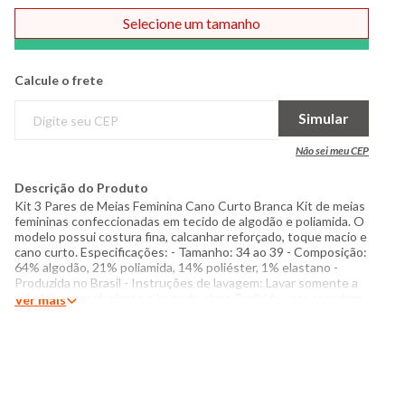
Selecione um tamanho
Comprar
Calcule o frete
Simular
Não sei meu CEP
Descrição do Produto
Kit 3 Pares de Meias Feminina Cano Curto Branca Kit de meias
femininas confeccionadas em tecido de algodão e poliamida. O
modelo possui costura fina, calcanhar reforçado, toque macio e
cano curto. Especificações: - Tamanho: 34 ao 39 - Composição:
64% algodão, 21% poliamida, 14% poliéster, 1% elastano -
Produzida no Brasil - Instruções de lavagem: Lavar somente a
mão Não usar alvejante a base de cloro Proibido usar secadora
Ver mais
Secagem na vertical Não passar Não lavar a seco O tom das
cores dos produtos nas fotos podem sofrer variações em
decorrência do flash.