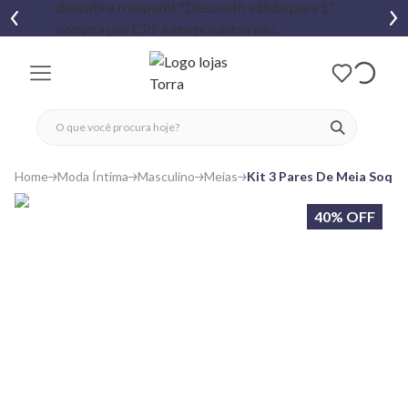
fechar menu
fechar menu
 favoritos
ver produtos
Home
Moda Íntima
Masculino
Meias
Kit 3 Pares De Meia Soque
40% OFF