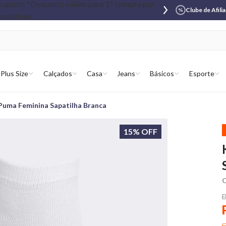
Clube de Afili
Plus Size
Calçados
Casa
Jeans
Básicos
Esporte
 Puma Feminina Sapatilha Branca
15% OFF
C
D