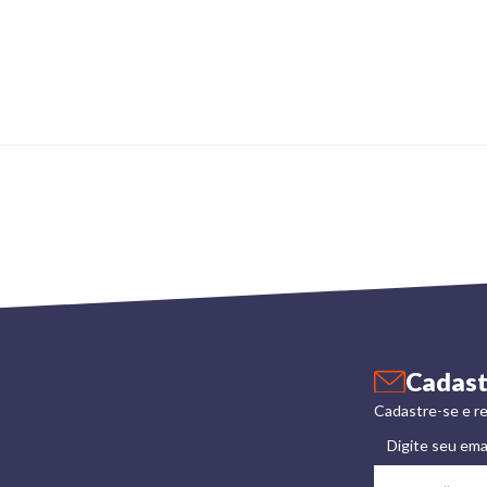
Cadast
Cadastre-se e re
Digite seu ema