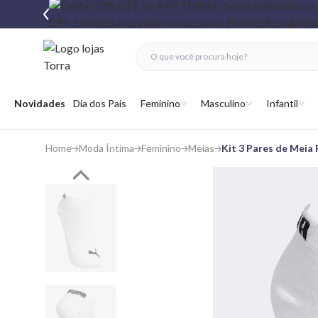
fechar menu
fechar menu
 favoritos
Abrir menu
Novidades
Dia dos Pais
Feminino
Masculino
Infantil
Home
Moda Íntima
Feminino
Meias
Kit 3 Pares de Meia