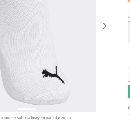
C
E
C
 o mouse sobre a imagem para dar zoom