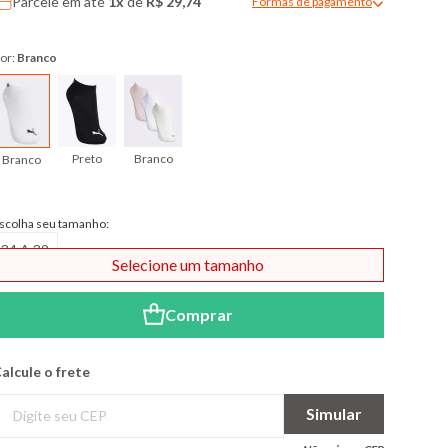
Parcele em até
1x
de
R$ 29,74
Formas de pagamento
Modal de formas de pagame
or:
Branco
Preto
Branco
Branco
scolha seu tamanho:
34 A 39
Selecione um tamanho
Comprar
alcule o frete
Simular