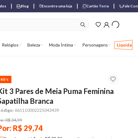
ados
Blog
Encontre uma loja
Cartão Torra
Fale Co
ver produtos favori
Relógios
Beleza
Moda Íntima
Personagens
Liquida
Kit's
Kit 3 Pares de Meia Puma Feminina
Sapatilha Branca
ódigo:
661110002225043439
e: R$ 34,99
Por: R$ 29,74