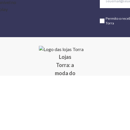
Permito o rece
Torra
Lojas
Torra: a
moda do
preço
baixo
A Torra é
uma rede
varejista
que conta
com 90
lojas em 17