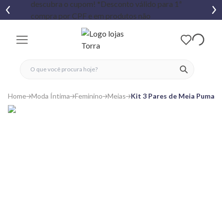
fechar menu
fechar menu
 favoritos
ver produtos
Home
Moda Íntima
Feminino
Meias
Kit 3 Pares de Meia Puma F