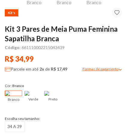
Kit's
Kit 3 Pares de Meia Puma Feminina
Sapatilha Branca
Código:
661110002215043439
R$ 34,99
Parcele em até
2x
de
R$ 17,49
Formas de pagamento
Modal de formas de pag
Cor:
Branco
Verde
Preto
Branco
Escolha seu tamanho:
34 A 39