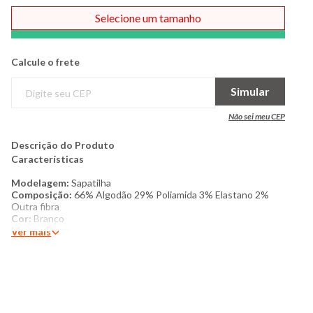
Selecione um tamanho
Comprar
Calcule o frete
Simular
Não sei meu CEP
Descrição do Produto
Características
Modelagem:
Sapatilha
Composição:
66% Algodão 29% Poliamida 3% Elastano 2%
Outra fibra
Cor:
Branco
Marca:
Puma
Ver mais
Produto Original
Mais detalhes:
Kit com 3 pares Puma, meia feminina
confeccionada em algodão. Possui modelagem sapatilha, com a
logo estampada. Com costura e acabamento padrão.