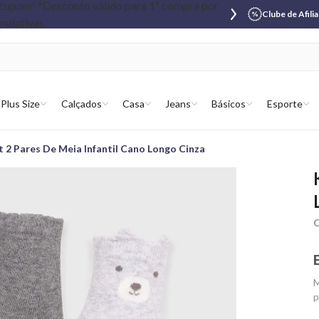
Clube de Afili
Plus Size
Calçados
Casa
Jeans
Básicos
Esporte
t 2 Pares De Meia Infantil Cano Longo Cinza
C
M
p