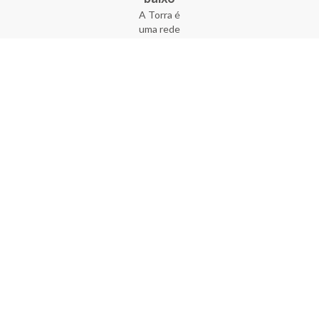
A Torra é
uma rede
varejista
que conta
com 90
lojas em 17
estados
brasileiros,
além da loja
online - site
e aplicativo.
Fundada há
33 anos no
coração do
Brás, a
empresa foi
criada com
o sonho de
transformar
o varejo
popular,
tornando-