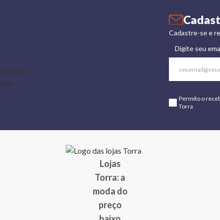
Cadast
Cadastre-se e re
Digite seu ema
Permito o rece
Torra
Lojas
Torra: a
moda do
preço
baixo