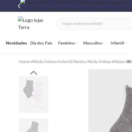
fechar menu
fechar menu
 favoritos
Abrir menu
Novidades
Dia dos Pais
Feminino
Masculino
Infantil
Home
Moda Íntima
Infantil Menino Moda Íntima
Meias
Ki