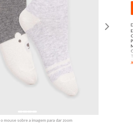
D
E
C
C
T
V
P
M
K
e
c
I
L
N
 o mouse sobre a imagem para dar zoom
P
S
N