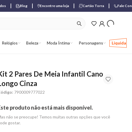
ados
Blog
Encontre uma loja
Cartão Torra
Fale Co
ver produtos favori
Relógios
Beleza
Moda Íntima
Personagens
Liquida
Kit 2 Pares De Meia Infantil Cano
Longo Cinza
ódigo:
7900009777022
Este produto não está mais disponível.
as não se preocupe! Temos muitas outras opções que você
ode gostar.