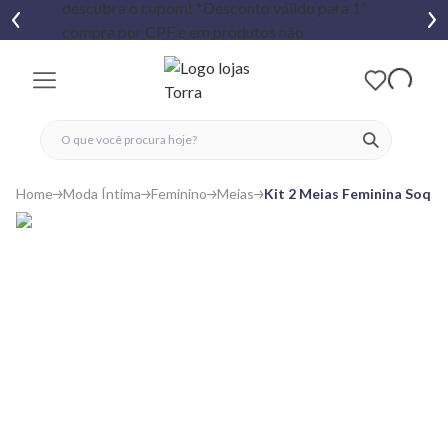
fechar menu
fechar menu
 favoritos
ver produtos
Home
Moda Íntima
Feminino
Meias
Kit 2 Meias Feminina Soque