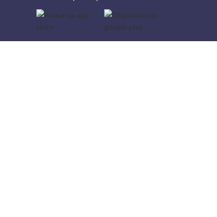
Lojas
Torra: a
moda do
preço
baixo
A Torra é
uma rede
varejista
que conta
com 90
lojas em 17
estados