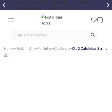
fechar menu
fechar menu
 favoritos
ver produtos
Home
Moda Íntima
Feminino
Calcinhas
Kit 2 Calcinhas String R