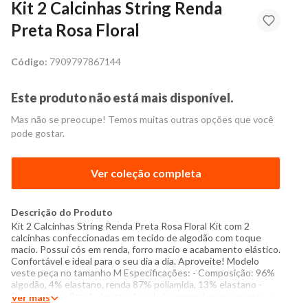
Kit 2 Calcinhas String Renda
Preta Rosa Floral
Código:
7909797867144
Este produto não está mais disponível.
Mas não se preocupe! Temos muitas outras opções que você
pode gostar.
Ver coleção completa
Descrição do Produto
Kit 2 Calcinhas String Renda Preta Rosa Floral Kit com 2
calcinhas confeccionadas em tecido de algodão com toque
macio. Possui cós em renda, forro macio e acabamento elástico.
Confortável e ideal para o seu dia a dia. Aproveite! Modelo
veste peça no tamanho M Especificações: - Composição: 96%
algodão, 4% elastano, renda 87% poliamida, 13% elastano -
Produzido no Brasil - Instruções de lavagem: Lavar somente a
Ver mais
mão Não usar alvejante a base de cloro Proibido usar secadora