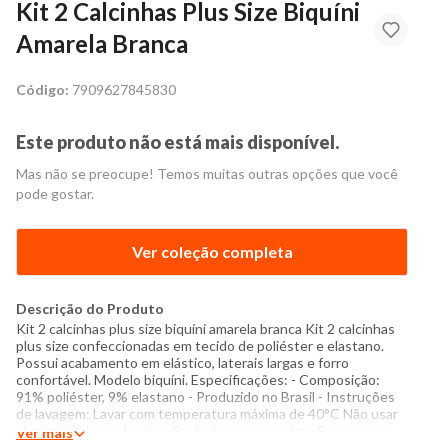
Kit 2 Calcinhas Plus Size Biquíni
Amarela Branca
Código:
7909627845830
Este produto não está mais disponível.
Mas não se preocupe! Temos muitas outras opções que você
pode gostar.
Ver coleção completa
Descrição do Produto
Kit 2 calcinhas plus size biquíni amarela branca Kit 2 calcinhas
plus size confeccionadas em tecido de poliéster e elastano.
Possui acabamento em elástico, laterais largas e forro
confortável. Modelo biquíni. Especificações: - Composição:
91% poliéster, 9% elastano - Produzido no Brasil - Instruções
de lavagem: Lavar com temperatura máxima de 40°C Não usar
alvejante a base de cloro Proibido usar secadora Passar com
Ver mais
temperatura máxima de 110°C Não lavar a seco O tom das