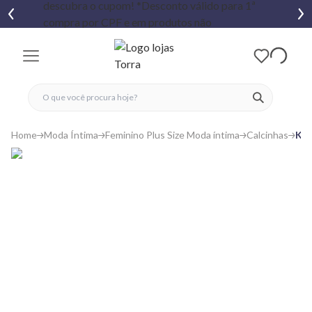
fechar menu
fechar menu
 favoritos
ver produtos
Home
Moda Íntima
Feminino Plus Size Moda íntima
Calcinhas
Kit