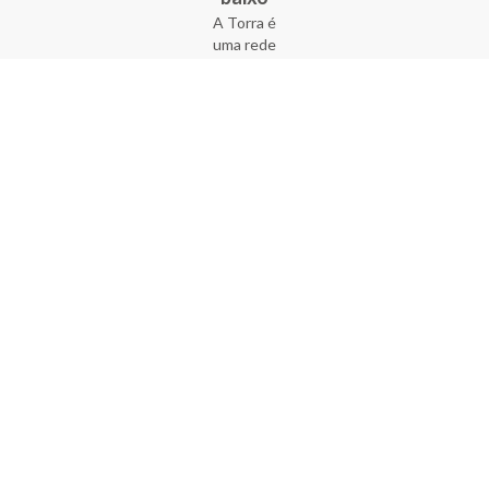
A Torra é
uma rede
varejista
que conta
com 90
lojas em 17
estados
brasileiros,
além da loja
online - site
e aplicativo.
Fundada há
33 anos no
coração do
Brás, a
empresa foi
criada com
o sonho de
transformar
o varejo
popular,
tornando-