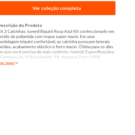
Ver coleção completa
escrição do Produto
it 2 Calcinhas Juvenil Biquíni Rosa Azul Kit confeccionado em
ecido de poliamida com toque super macio. Em uma
odelagem biquíni confortável, as calcinha possuem laterais
édias, acabamento elástico e forro macio. Ótima para os dias
m que você precisa de mais conforto. Invista! Especificações:
 Composição: 91% poliamida, 9% elastano, Forro 100%
lgodão - Produzido no Brasil - Instruções de lavagem: Lavar
er mais
omente a mão Não usar alvejante a base de cloro Proibido
sar secadora Não passar Não lavar a seco O tom das cores
os produtos nas fotos podem sofrer variações em
ecorrência do flash.