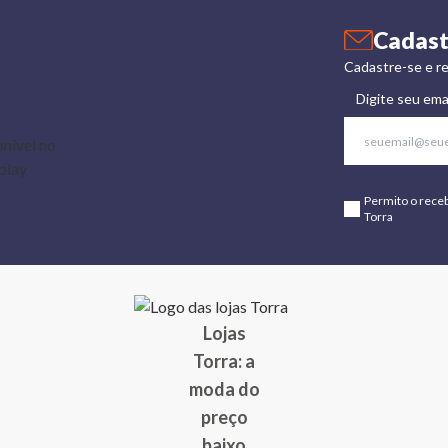
Cadast
Cadastre-se e re
Digite seu ema
Permito o rece
Torra
Lojas
Torra: a
moda do
preço
baixo