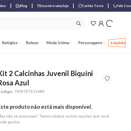
ados
Blog
Encontre uma loja
Cartão Torra
Fale Co
ver produtos favori
Relógios
Beleza
Moda Íntima
Personagens
Liquida
Kit 2 Calcinhas Juvenil Biquíni
Rosa Azul
ódigo:
7909797151489
Este produto não está mais disponível.
as não se preocupe! Temos muitas outras opções que você
ode gostar.