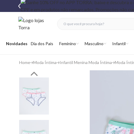
fechar menu
fechar menu
 favoritos
Abrir menu
Novidades
Dia dos Pais
Feminino
Masculino
Infantil
Home
Moda Íntima
Infantil Menina Moda Íntima
Moda Ínti