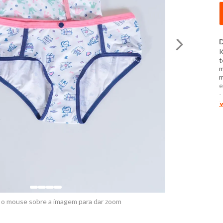
D
K
t
m
m
e
-
a
V
s
u
d
d
 o mouse sobre a imagem para dar zoom