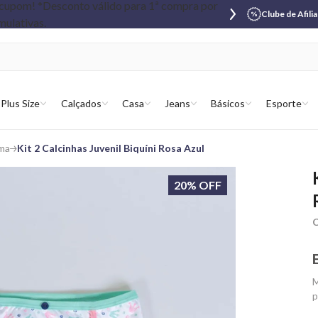
Clube de Afili
Plus Size
Calçados
Casa
Jeans
Básicos
Esporte
ma
Kit 2 Calcinhas Juvenil Biquíni Rosa Azul
20% OFF
C
M
p