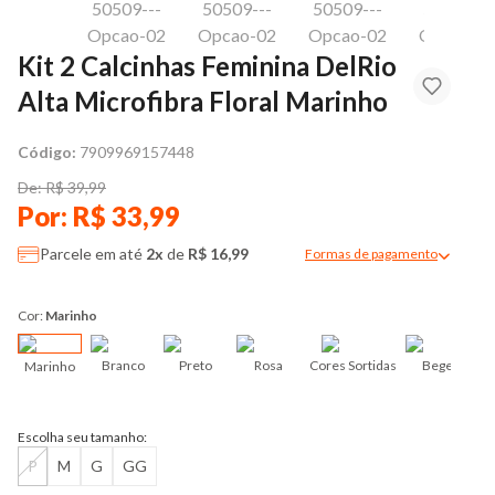
Kit 2 Calcinhas Feminina DelRio
Alta Microfibra Floral Marinho
Código:
7909969157448
De: R$ 39,99
Por: R$ 33,99
Parcele em até
2x
de
R$ 16,99
Formas de pagamento
Modal de formas de pag
Cor:
Marinho
Branco
Preto
Rosa
Cores Sortidas
Bege
Marinho
Escolha seu tamanho:
P
M
G
GG