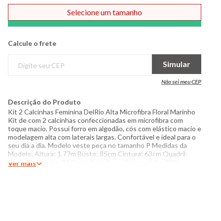
Selecione um tamanho
Comprar
Calcule o frete
Simular
Não sei meu CEP
Descrição do Produto
Kit 2 Calcinhas Feminina DelRio Alta Microfibra Floral Marinho
Kit de com 2 calcinhas confeccionadas em microfibra com
toque macio. Possui forro em algodão, cós com elástico macio e
modelagem alta com laterais largas. Confortável e ideal para o
seu dia a dia. Modelo veste peça no tamanho P Medidas da
Modelo: Altura: 1,77m Busto: 85cm Cintura: 63cm Quadril:
91cm Manequim: 38 Especificações: - Composição: 92%
Ver mais
poliamida, 8% elastano - Forro 100% algodão - Produzido no
Brasil - Instruções de lavagem: Lavar somente a mão Não usar
alvejante a base de cloro Proibido usar secadora Não passar
Não lavar a seco O tom das cores dos produtos nas fotos
podem sofrer variações em decorrência do flash.