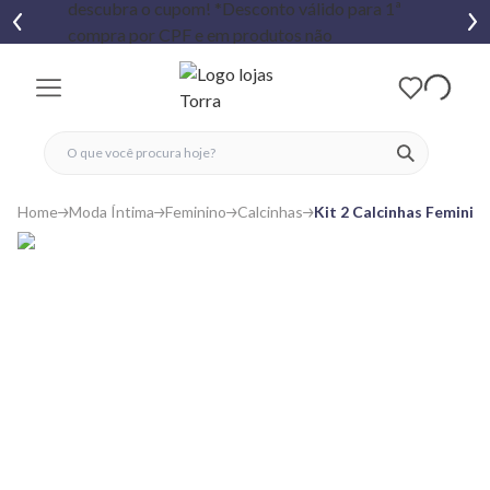
fechar menu
fechar menu
 favoritos
ver produtos
Home
Moda Íntima
Feminino
Calcinhas
Kit 2 Calcinhas Feminina