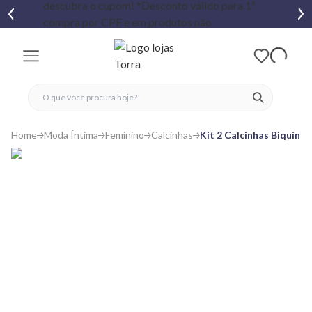
fechar menu
fechar menu
 favoritos
ver produtos
Home
Moda Íntima
Feminino
Calcinhas
Kit 2 Calcinhas Biquíni 