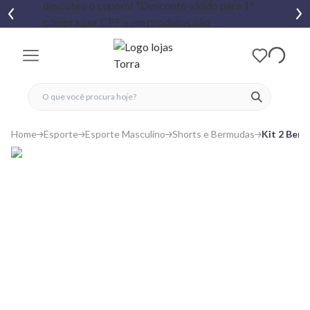
fechar menu
fechar menu
 favoritos
ver produtos
Home
Esporte
Esporte Masculino
Shorts e Bermudas
Kit 2 Berm