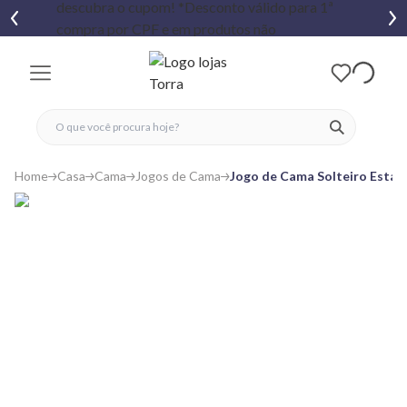
fechar menu
fechar menu
 favoritos
ver produtos
Home
Casa
Cama
Jogos de Cama
Jogo de Cama Solteiro Estam