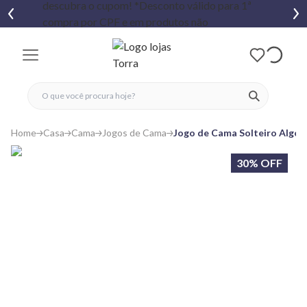
fechar menu
fechar menu
 favoritos
ver produtos
Home
Casa
Cama
Jogos de Cama
Jogo de Cama Solteiro Algod
30% OFF