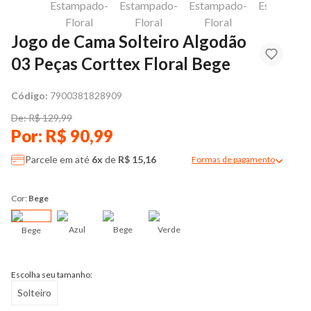
Jogo de Cama Solteiro Algodão
03 Peças Corttex Floral Bege
Código:
7900381828909
De: R$ 129,99
Por: R$ 90,99
Parcele em até
6x
de
R$ 15,16
Formas de pagamento
Modal de formas de pag
Cor:
Bege
Azul
Bege
Verde
Bege
Escolha seu tamanho:
Solteiro