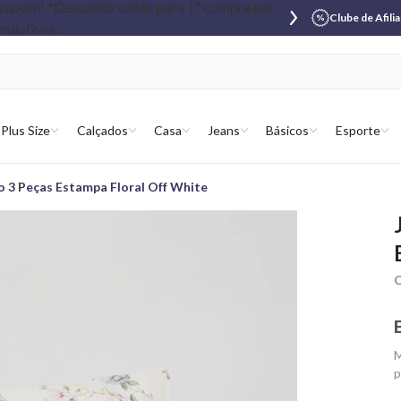
Clube de Afili
Plus Size
Calçados
Casa
Jeans
Básicos
Esporte
o 3 Peças Estampa Floral Off White
C
M
p