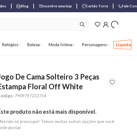
ados
Blog
Encontre uma loja
Cartão Torra
Fale Co
ver produtos favori
Relógios
Beleza
Moda Íntima
Personagens
Liquida
Jogo De Cama Solteiro 3 Peças
Estampa Floral Off White
ódigo:
7909797222714
Este produto não está mais disponível.
as não se preocupe! Temos muitas outras opções que você
ode gostar.