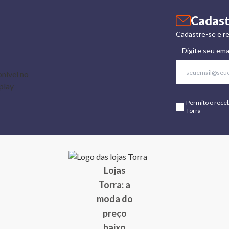
Cadast
Cadastre-se e re
Digite seu ema
Permito o rece
Torra
Lojas
Torra: a
moda do
preço
baixo