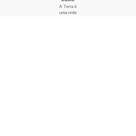
A Torra é
uma rede
varejista
que conta
com 90
lojas em 17
estados
brasileiros,
além da loja
online - site
e aplicativo.
Fundada há
33 anos no
coração do
Brás, a
empresa foi
criada com
o sonho de
transformar
o varejo
popular,
tornando-