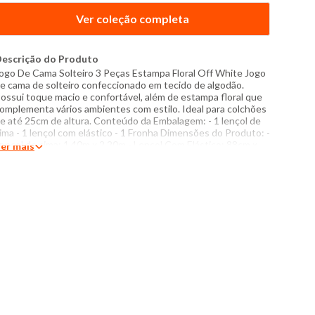
Ver coleção completa
escrição do Produto
ogo De Cama Solteiro 3 Peças Estampa Floral Off White Jogo
e cama de solteiro confeccionado em tecido de algodão.
ossui toque macio e confortável, além de estampa floral que
omplementa vários ambientes com estilo. Ideal para colchões
e até 25cm de altura. Conteúdo da Embalagem: - 1 lençol de
ima - 1 lençol com elástico - 1 Fronha Dimensões do Produto: -
ençol de cima: 1,40m x 2,20m - Lençol Com Elástico: 88cm x
er mais
,88m + 25cm de alt. - Fronha: 50 x 70cm Especificações: -
omposição: 100% algodão - Produzido no Brasil - Instruções
e lavagem: Lavar com temperatura máxima de 40°C Não usar
lvejante a base de cloro Proibido usar secadora Secar
endurada sem torcer Passar com temperatura máxima de
10°C Não lavar a seco O tom das cores dos produtos nas
otos podem sofrer variações em