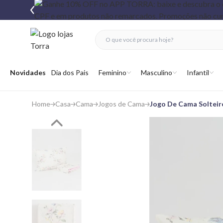
fechar menu
fechar menu
 favoritos
Abrir menu
Novidades
Dia dos Pais
Feminino
Masculino
Infantil
Home
Casa
Cama
Jogos de Cama
Jogo De Cama Solteir