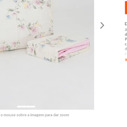
D
J
d
P
c
d
c
L
V
1
C
d
a
p
1
f
 o mouse sobre a imagem para dar zoom