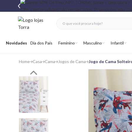
fechar menu
fechar menu
 favoritos
Abrir menu
Novidades
Dia dos Pais
Feminino
Masculino
Infantil
Home
Casa
Cama
Jogos de Cama
Jogo de Cama Solteir