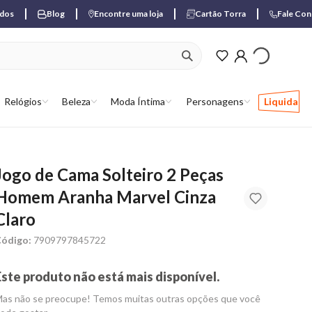
ados
Blog
Encontre uma loja
Cartão Torra
Fale Co
ver produtos favori
Relógios
Beleza
Moda Íntima
Personagens
Liquida
Jogo de Cama Solteiro 2 Peças
Homem Aranha Marvel Cinza
Claro
ódigo:
7909797845722
Este produto não está mais disponível.
as não se preocupe! Temos muitas outras opções que você