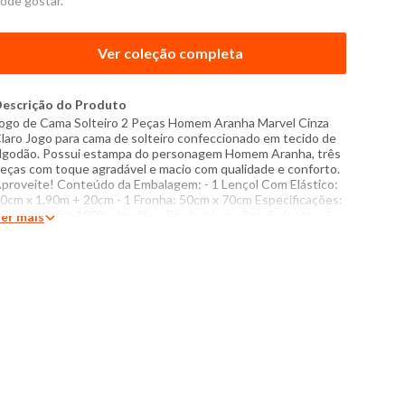
ode gostar.
Ver coleção completa
escrição do Produto
ogo de Cama Solteiro 2 Peças Homem Aranha Marvel Cinza
laro Jogo para cama de solteiro confeccionado em tecido de
lgodão. Possui estampa do personagem Homem Aranha, três
eças com toque agradável e macio com qualidade e conforto.
proveite! Conteúdo da Embalagem: - 1 Lençol Com Elástico:
0cm x 1,90m + 20cm - 1 Fronha: 50cm x 70cm Especificações:
 Composição: 100% algodão - Produzido no Brasil - Instruções
er mais
e lavagem: Lavar com temperatura máxima de 40° Não usar
lvejante a base de cloro Proibido usar secadora Passar com
emperatura máxima de 110°C Não lavar a seco O tom das
ores dos produtos nas fotos podem sofrer variações em
ecorrência do flash.