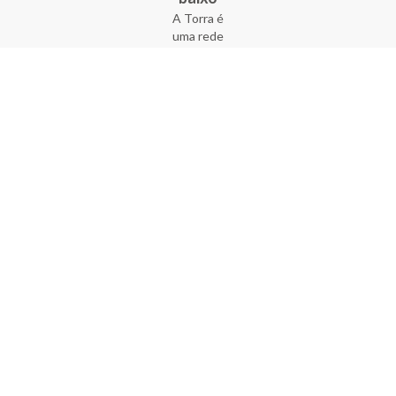
A Torra é
uma rede
varejista
que conta
com 90
lojas em 17
estados
brasileiros,
além da loja
online - site
e aplicativo.
Fundada há
33 anos no
coração do
Brás, a
empresa foi
criada com
o sonho de
transformar
o varejo
popular,
tornando-