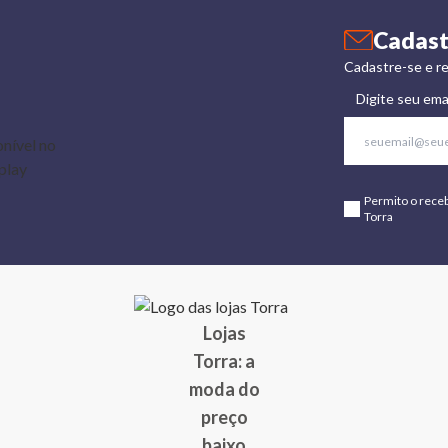
Cadast
Cadastre-se e re
Digite seu ema
Permito o rece
Torra
Lojas
Torra: a
moda do
preço
baixo