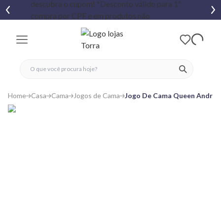
fechar menu
fechar menu
 favoritos
ver produtos
Home
Casa
Cama
Jogos de Cama
Jogo De Cama Queen Andrez