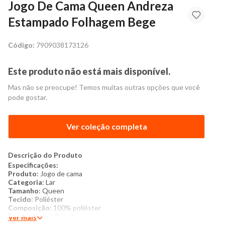
Jogo De Cama Queen Andreza
Estampado Folhagem Bege
Código:
7909038173126
Este produto não está mais disponível.
Mas não se preocupe! Temos muitas outras opções que você
pode gostar.
Ver coleção completa
Descrição do Produto
Especificações:
Produto
: Jogo de cama
Categoria
: Lar
Tamanho
: Queen
Tecido
: Poliéster
Composição
: 100% poliéster
Produzido no Brasil
Ver mais
Cor
: Bege