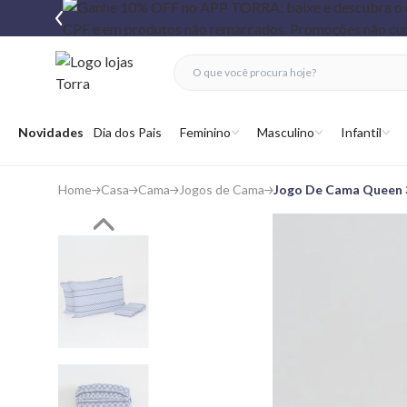
fechar menu
fechar menu
 favoritos
Abrir menu
Novidades
Dia dos Pais
Feminino
Masculino
Infantil
Home
Casa
Cama
Jogos de Cama
Jogo De Cama Queen 