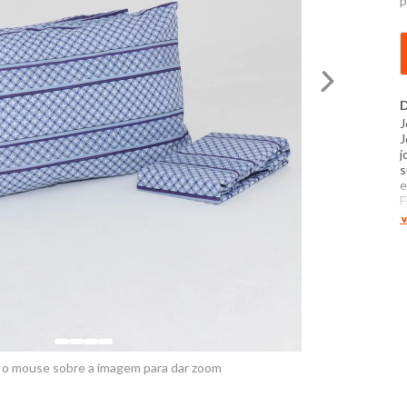
p
D
J
J
j
s
e
F
a
V
d
u
c
d
d
 o mouse sobre a imagem para dar zoom