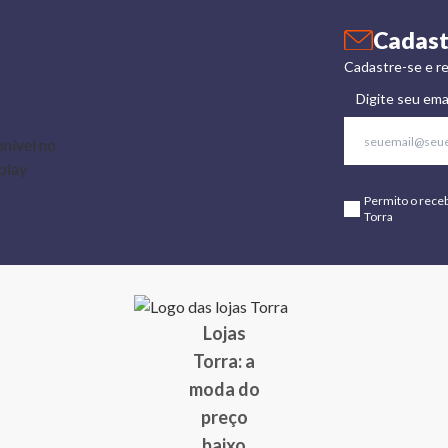
Cadast
Cadastre-se e re
Digite seu ema
Permito o rece
Torra
Lojas
Torra: a
moda do
preço
baixo