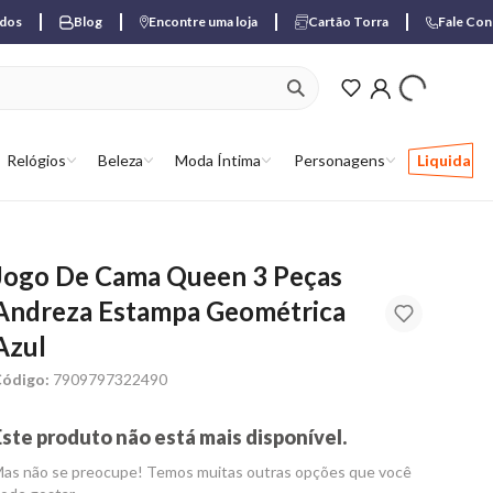
ados
Blog
Encontre uma loja
Cartão Torra
Fale Co
ver produtos favori
Relógios
Beleza
Moda Íntima
Personagens
Liquida
Jogo De Cama Queen 3 Peças
Andreza Estampa Geométrica
Azul
ódigo:
7909797322490
Este produto não está mais disponível.
as não se preocupe! Temos muitas outras opções que você