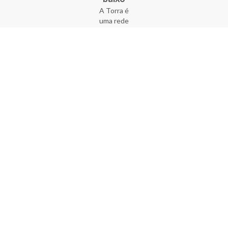
A Torra é
uma rede
varejista
que conta
com 90
lojas em 17
estados
brasileiros,
além da loja
online - site
e aplicativo.
Fundada há
33 anos no
coração do
Brás, a
empresa foi
criada com
o sonho de
transformar
o varejo
popular,
tornando-