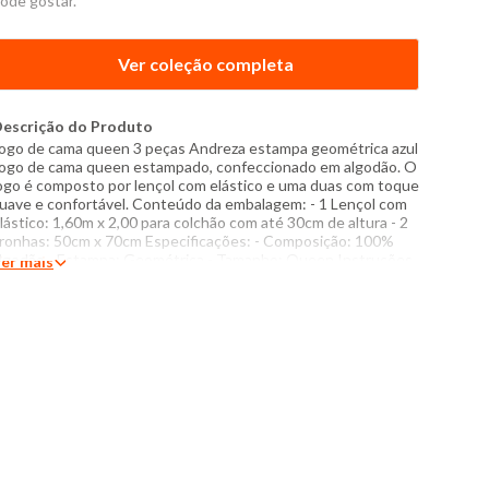
ode gostar.
Ver coleção completa
escrição do Produto
ogo de cama queen 3 peças Andreza estampa geométrica azul
ogo de cama queen estampado, confeccionado em algodão. O
ogo é composto por lençol com elástico e uma duas com toque
uave e confortável. Conteúdo da embalagem: - 1 Lençol com
lástico: 1,60m x 2,00 para colchão com até 30cm de altura - 2
ronhas: 50cm x 70cm Especificações: - Composição: 100%
lgodão - Estampa: Geométrica - Tamanho: Queen Instruções
er mais
e lavagem: - Lavar com temperatura máxima de 40°C - Não
sar alvejante a base de cloro - Proibido usar secadora - Passar
om temperatura máxima de 110°C - Não lavar a seco O tom
as cores dos produtos nas fotos podem sofrer variações em
ecorrência do flash.