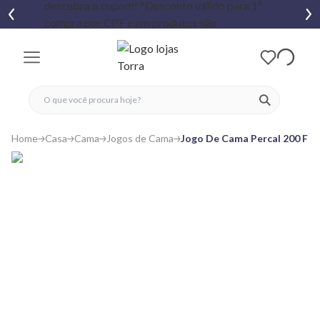
fechar menu
fechar menu
 favoritos
ver produtos
Home
Casa
Cama
Jogos de Cama
Jogo De Cama Percal 200 Fio