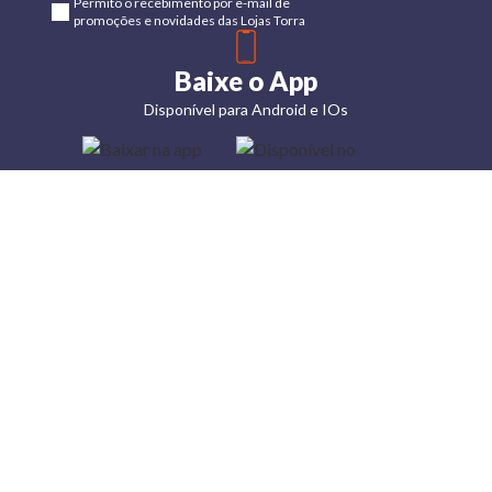
Permito o recebimento por e-mail de
promoções e novidades das Lojas Torra
Baixe o App
Disponível para Android e IOs
Lojas
Torra: a
moda do
preço
baixo
A Torra é
uma rede