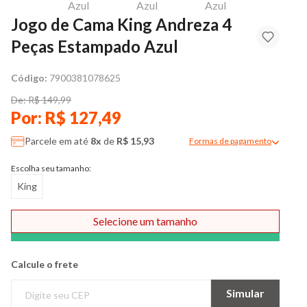
Jogo de Cama King Andreza 4
Peças Estampado Azul
Código:
7900381078625
De: R$ 149,99
Por: R$ 127,49
Parcele em até
8x
de
R$ 15,93
Formas de pagamento
Modal de formas de pag
Escolha seu tamanho:
King
Selecione um tamanho
Comprar
Calcule o frete
Simular