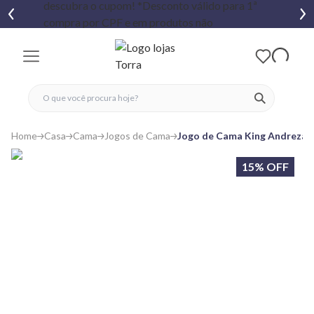
fechar menu
fechar menu
 favoritos
ver produtos
Home
Casa
Cama
Jogos de Cama
Jogo de Cama King Andreza 
15% OFF