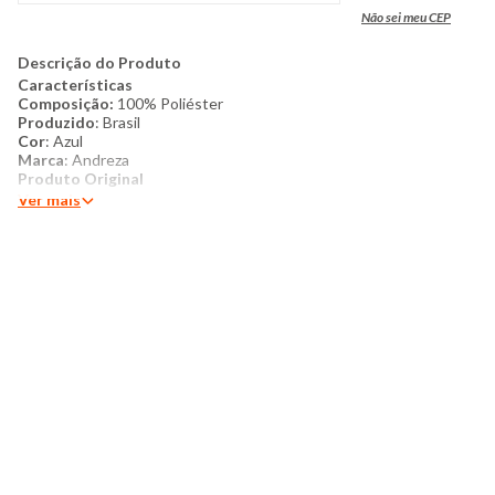
Não sei meu CEP
Descrição do Produto
Características
Composição:
100% Poliéster
Produzido
: Brasil
Cor
: Azul
Marca
: Andreza
Produto Original
Ver mais
Conteúdo da embalagem
: 1 Jogo de cama 250cm x 280cm 1
Lençol elástico 193cm x 203cm x 40cm
2 fronhas 50cm x 70cm
Mais detalhes:
Este jogo de cama king destaca-se pela sua
confecção em poliéster, fibra natural que garante máxima
respirabilidade, frescor e um toque suave, proporcionando uma
noite de sono revigorante. O conjunto apresenta uma estampa
geométrica em tons de azul, que confere um visual moderno,
dinâmico e sofisticado à decoração do quarto. Por ser um item
de enxoval, possui modelagem retangular padrão para colchões
king. O acabamento em costura no tom reforça a qualidade do
material e mantém a elegância estética das peças. É a escolha
ideal para quem busca a durabilidade e o conforto incomparável
que apenas a fibra natural pode oferecer.