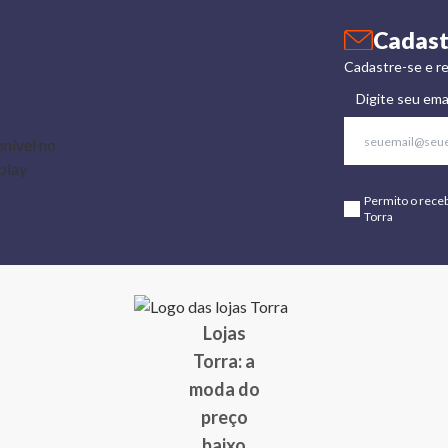
Cadast
Cadastre-se e re
Digite seu ema
Permito o rece
Torra
Lojas
Torra: a
moda do
preço
baixo