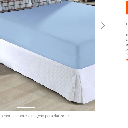
D
J
c
c
e
p
0
5
V
P
t
c
d
f
 o mouse sobre a imagem para dar zoom