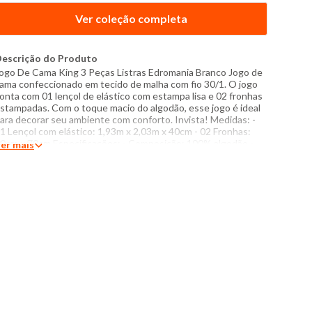
Ver coleção completa
escrição do Produto
ogo De Cama King 3 Peças Listras Edromania Branco Jogo de
ama confeccionado em tecido de malha com fio 30/1. O jogo
onta com 01 lençol de elástico com estampa lisa e 02 fronhas
stampadas. Com o toque macio do algodão, esse jogo é ideal
ara decorar seu ambiente com conforto. Invista! Medidas: -
1 Lençol com elástico: 1,93m x 2,03m x 40cm - 02 Fronhas:
0cm x 70cm Especificações: - Composição: 100% algodão -
er mais
roduzido no Brasil - Instruções de lavagem: Lavar com
emperatura máxima de 60°C Não usar alvejante a base de
loro Proibido usar secadora Passar com temperatura máxima
e 110°C Não lavar a seco O tom das cores dos produtos nas
otos podem sofrer variações em decorrência do flash.