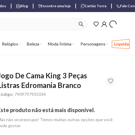
ados
Blog
Encontre uma loja
Cartão Torra
Fale Co
ver produtos favori
Relógios
Beleza
Moda Íntima
Personagens
Liquida
Jogo De Cama King 3 Peças
Listras Edromania Branco
ódigo:
7909797935034
Este produto não está mais disponível.
as não se preocupe! Temos muitas outras opções que você
ode gostar.