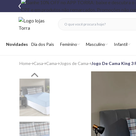
fechar menu
fechar menu
 favoritos
Abrir menu
Novidades
Dia dos Pais
Feminino
Masculino
Infantil
Home
Casa
Cama
Jogos de Cama
Jogo De Cama King 3 