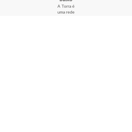
A Torra é
uma rede
varejista
que conta
com 90
lojas em 17
estados
brasileiros,
além da loja
online - site
e aplicativo.
Fundada há
33 anos no
coração do
Brás, a
empresa foi
criada com
o sonho de
transformar
o varejo
popular,
tornando-