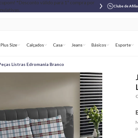
Clube de Afili
Plus Size
Calçados
Casa
Jeans
Básicos
Esporte
Peças Listras Edromania Branco
C
M
p