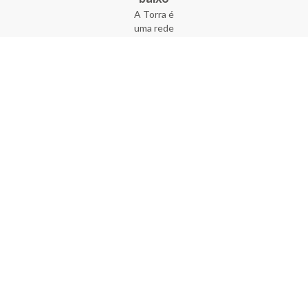
A Torra é
uma rede
varejista
que conta
com 90
lojas em 17
estados
brasileiros,
além da loja
online - site
e aplicativo.
Fundada há
33 anos no
coração do
Brás, a
empresa foi
criada com
o sonho de
transformar
o varejo
popular,
tornando-