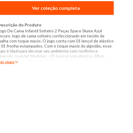
Ver coleção completa
escrição do Produto
ogo De Cama Infantil Solteiro 2 Peças Space Skate Azul
scuro Jogo de cama solteiro confeccionado em tecido de
alha com toque macio. O jogo conta com 01 lençol de elástico
 01 fronha estampados. Com o toque macio do algodão, esse
ogo é ideal para decorar seu ambiente com conforto e
iversão. Invista! Medidas: - 01 Lençol com elástico: 88cm
,1,88m x 30cm - 01 Fronha: 48cm x 68cm Especificações: -
er mais
omposição: 70% algodão, 30% poliéster - Produzido no Brasil
 Instruções de lavagem: Lavar com temperatura máxima de
0°C Não usar alvejante a base de cloro Proibido usar secadora
assar com temperatura máxima de 110°C Não lavar a seco O
om das cores dos produtos nas fotos podem sofrer variações
m decorrência do flash.