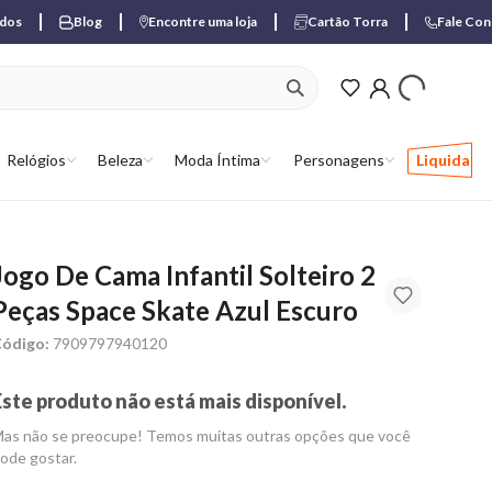
ados
Blog
Encontre uma loja
Cartão Torra
Fale Co
ver produtos favori
Relógios
Beleza
Moda Íntima
Personagens
Liquida
Jogo De Cama Infantil Solteiro 2
Peças Space Skate Azul Escuro
ódigo:
7909797940120
Este produto não está mais disponível.
as não se preocupe! Temos muitas outras opções que você
ode gostar.