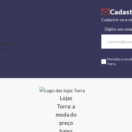
Cadast
Cadastre-se e re
Digite seu ema
Permito o rece
Torra
Lojas
Torra: a
moda do
preço
baixo