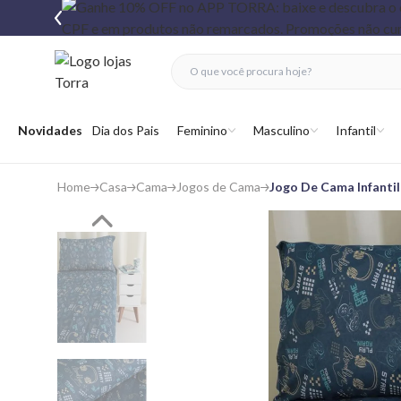
fechar menu
fechar menu
 favoritos
Abrir menu
Novidades
Dia dos Pais
Feminino
Masculino
Infantil
Home
Casa
Cama
Jogos de Cama
Jogo De Cama Infantil