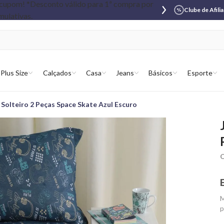
Clube de Afili
Plus Size
Calçados
Casa
Jeans
Básicos
Esporte
 Solteiro 2 Peças Space Skate Azul Escuro
C
M
p