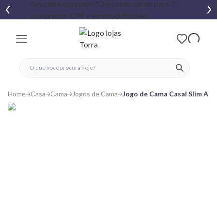
fechar menu
fechar menu
 favoritos
ver produtos
Home
Casa
Cama
Jogos de Cama
Jogo de Cama Casal Slim And