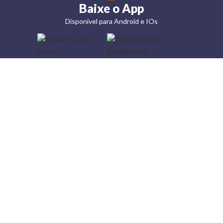
Baixe o App
Disponível para Android e IOs
Lojas
Torra: a
moda do
preço
baixo
A Torra é
uma rede
varejista
que conta
com 90