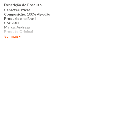
Descrição do Produto
Características
Composição
: 100% Algodão
Produzido
no Brasil
Cor
: Azul
Marca
: Andreza
Produto Original
Ver mais
Conteúdo da embalagem
:1 Lençol casal com elastico 138cm
x 188cm para colchões com até 30cm de altura, 2 fronhas 50cm
x 70cm.
Mais detalhes:
O Jogo de Cama Casal Andreza é
confeccionado em algodão, proporcionando toque macio,
conforto térmico e ótima respirabilidade para noites de sono
mais agradáveis. A estampa das fronhas traz leveza ao
ambiente, valorizando a decoração do quarto com praticidade e
estilo. Ideal para uso diário, com excelente caimento e
durabilidade.
Instruções de lavagem:
Lavar com temperatura máxima de 60°C
Não usar alvejante a base de cloro
Proibido usar secadora
Secar pendurada
Passar com temperatura máxima de 110°C