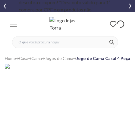
fechar menu
fechar menu
 favoritos
ver produtos
Home
Casa
Cama
Jogos de Cama
Jogo de Cama Casal 4 Peças